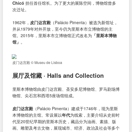
Chicó
担任首任馆长。为了更大的展陈空间，博物馆曾多
次迁址。
1962年，
皮门达宫殿
（Palácio Pimenta）被选为新馆址，
并从1979年对外开放，至今仍为里斯本市立博物馆的主
馆。2015年，里斯本市立博物馆正式改名为
「里斯本博物
馆」
。
皮门达宫殿 © Museu de Lisboa
展厅及馆藏 · Halls and Collection
里斯本博物馆由皮门达宫殿、圣安多尼博物馆、罗马剧场博
物馆、尖石宫和西塔5座场馆组成。
皮门达宫殿
（Palácio Pimenta）建成于1746年，现为里斯
本博物馆的主馆。常设展以
年代
为线索，主要介绍从史前时
代至20世纪早期的里斯本历史，藏品分为油画、素描、版
画、雕塑及考古文物，展现城市、经济、政治及社会等多个