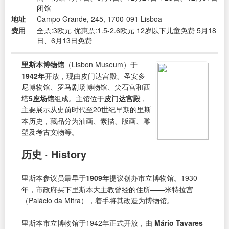
闭馆
地址
Campo Grande, 245, 1700-091 Lisboa
费用
全票:3欧元 优惠票:1.5-2.6欧元 12岁以下儿童免费 5月18
日、6月13日免费
里斯本博物馆
（Lisbon Museum）于
1942年
开放，现由皮门达宫殿、圣安多
尼博物馆、罗马剧场博物馆、尖石宫和西
塔
5座场馆
组成。主馆位于
皮门达宫殿
，
主要展示从史前时代至20世纪早期的里斯
本历史，藏品分为油画、素描、版画、雕
塑及考古文物等。
历史 · History
里斯本参议员最早于
1909年
提议创办市立博物馆。1930
年，市政府买下里斯本大主教曾经的住所——米特拉宫
（Palácio da Mitra），着手将其改造为博物馆。
里斯本市立博物馆于1942年正式开放，由
Mário Tavares