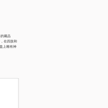
要的藏品
猪，在四肢和
圆盘上雕有神