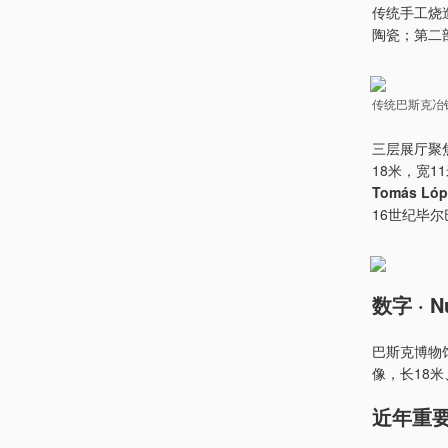
传统手工烧
陶瓷；第二
传统巴斯克冶
三层展厅聚
18米，宽
Tomás Lóp
16世纪毕
数字 · N
巴斯克博物馆
像，长18
近年重要展览