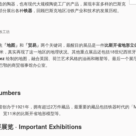
造的陶器，也有现代大规模陶瓷工厂的产品，展现丰富多样的巴斯克
部分展出各种
铁器
，回顾巴斯克地区冶铁产业和技术的发展历程。
铁工坊
焦
「地图」
和
「贸易」
两个关键词，最醒目的展品是一件
比斯开省地形立
11米，真实再现了这一地区的地理状况。其他重点展品还包括18世纪西班
ez
绘制的地图，融合英国、荷兰艺术风格的油画和雕塑等。最后一个展
尔巴鄂的商贸领事馆办公室。
umbers
创办于1921年，拥有超过2万件藏品，最重要的藏品包括铁器时代的「Mik
米、宽11米的比斯开省地形模型等。
 · Important Exhibitions