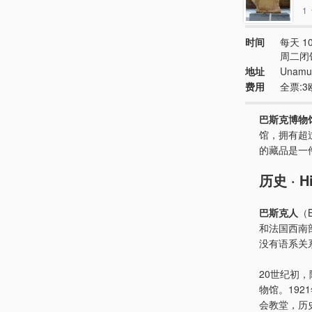
1
时间
每天 10
周二闭
地址
Unamun
费用
全票:3
巴斯克博物
馆，拥有超
的藏品是一
历史 · Hi
巴斯克人
（
和法国西南
没有语系关
20世纪初
物馆。19
会教堂，历