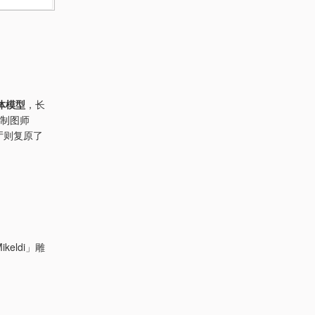
体模型
，长
牙制图师
厅则复原了
eldi」雕