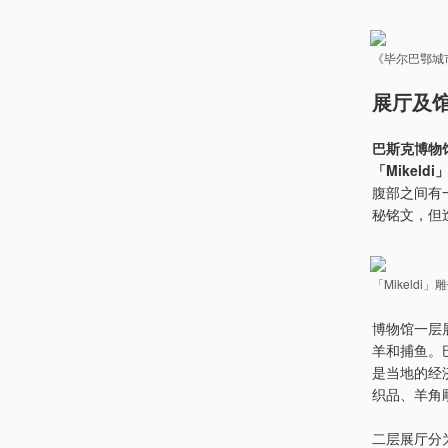
《毕尔巴鄂城市景
展厅及馆藏 
巴斯克博物
「Mikeld
腹部之间有
秘铭文，但
「Mikeldi
博物馆一层
羊和捕鱼。
是当地的经
织品、羊角
二层展厅分