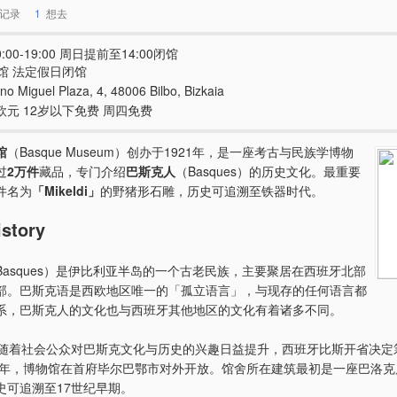
记录
1
想去
:00-19:00 周日提前至14:00闭馆
馆 法定假日闭馆
o Miguel Plaza, 4, 48006 Bilbo, Bizkaia
欧元 12岁以下免费 周四免费
馆
（Basque Museum）创办于1921年，是一座考古与民族学博物
过
2万件
藏品，专门介绍
巴斯克人
（Basques）的历史文化。最重要
件名为
「Mikeldi」
的野猪形石雕，历史可追溯至铁器时代。
story
Basques）是伊比利亚半岛的一个古老民族，主要聚居在西班牙北部
部。巴斯克语是西欧地区唯一的「孤立语言」，与现存的任何语言都
系，巴斯克人的文化也与西班牙其他地区的文化有着诸多不同。
，随着社会公众对巴斯克文化与历史的兴趣日益提升，西班牙比斯开省决定
21年，博物馆在首府毕尔巴鄂市对外开放。馆舍所在建筑最初是一座巴洛
史可追溯至17世纪早期。