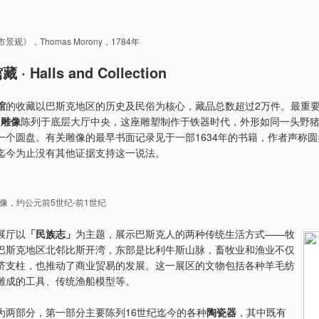
观》，Thomas Morony，1784年
· Halls and Collection
馆
的收藏以巴斯克地区的历史及民俗为核心，藏品总数超过2万件。最重
i」雕像
陈列于底层大厅中央，这座雕塑制作于铁器时代，外形如同一头野
一个圆盘。有关雕像的最早书面记录见于一部1634年的书籍，作者声称
迄今为止没有其他证据支持这一说法。
」雕像，约公元前5世纪-前1世纪
展厅以
「民族志」
为主题，展示巴斯克人的两种传统生活方式——牧
巴斯克地区北邻比斯开湾，东部是比利牛斯山脉，畜牧业和渔业不仅
济支柱，也推动了商业贸易的发展。这一展区的文物包括各种羊毛纺
雕成的工具、传统渔船模型等。
为两部分，第一部分主要陈列16世纪迄今的各种
陶瓷器
，其中既有