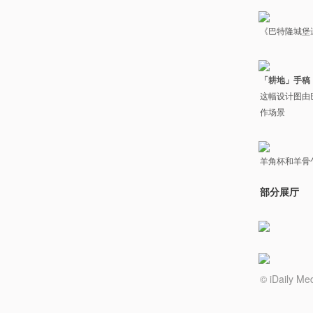
《巴特隆城堡遗址》
「耕地」手稿，Nic
这幅设计图由
作场景
羊角杯和羊骨
部分展厅
© iDail