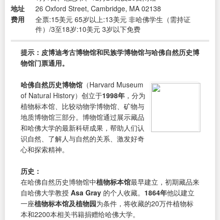
地址
26 Oxford Street, Cambridge, MA 02138
费用
全票:15美元 65岁以上:13美元 非哈佛学生（需持证
件）/3至18岁:10美元 3岁以下免费
提示：皮博迪考古博物馆和民族学博物馆与哈佛自然历史博
物馆门票通用。
哈佛自然历史博物馆
（Harvard Museum
of Natural History）创立于
1998年
，分为
植物标本馆、比较动物学博物馆、矿物与
地质博物馆三部分。博物馆通过展示藏品
和哈佛大学的最新科研成果，帮助人们认
识自然、了解人与自然的关系、激发好奇
心和探索精神。
历史：
在哈佛自然历史博物馆中
植物标本馆
最早建立，初期藏品来
自哈佛大学教授
Asa Gray
的个人收藏。
1864年
他以建立
一座
植物标本馆及植物园
为条件，将收藏的20万件植物标
本和2200本相关书籍捐赠给哈佛大学。