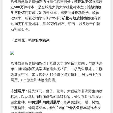
哈佛自然历史博物馆的收藏包括三部分：
植物标本馆
收藏超
过
500万
件标本，是全球最大的大学植物标本室；
比较动物
学博物馆
拥有超过
21万
件标本，涵盖无脊椎动物学、软体
动物学、哺乳动物学等9个学科；
矿物与地质博物馆
拥有超
过
10万件
矿物标本，逾
20万件
岩石、矿石，以及数千件陨
石和宝石等。
「玻璃花」植物标本陈列
哈佛自然历史博物馆位于哈佛大学博物馆大楼内，与皮博迪
考古博物馆和民族学博物馆大楼相联，一楼为售票处，二楼
为展示空间，常设展分为14个展区进行陈列，另设有1个特
展厅、2个教室和博物馆商店。
非洲展厅：
陈列河马、狮子、鸵鸟、大猩猩等非洲野生动物
标本，以及马达加斯加群岛的珍稀动物，借助互动视频展示
濒危物种。
中美洲和南美洲展厅
：陈列美洲豹、貘、树懒、
巨型犰狳、蜂鸟等标本，长约2米的
巨骨舌鱼标本
是迄今发
现最大的同类标本之一。