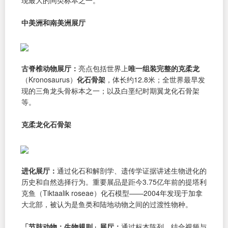
中美洲和南美洲展厅
古脊椎动物展厅：
亮点包括世界上
唯一组装完整的克柔龙
（Kronosaurus）
化石骨架
，体长约12.8米；全世界最早发
现的三角龙头骨标本之一；以及白垩纪时期翼龙化石骨架
等。
克柔龙化石骨架
进化展厅：
通过化石和解剖学、遗传学证据讲述生物进化的
历史和自然选择行为。重要展品是距今3.75亿年前的提塔利
克鱼（Tiktaalik roseae）化石模型——2004年发现于加拿
大北部，被认为是鱼类和陆地动物之间的过渡性物种。
「节肢动物：生物规则」展厅：
通过标本陈列，结合视频与