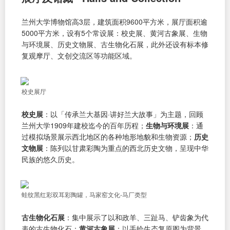
兰州大学博物馆高3层，建筑面积9600平方米，展厅面积逾
5000平方米，设有5个常设展：校史展、黄河古象展、生物
与环境展、历史文物展、古生物化石展，此外还设有标本修
复观摩厅、文创交流区等功能区域。
校史展厅
校史展
：以「传承兰大基因·讲好兰大故事」为主题，回顾
兰州大学1909年建校迄今的百年历程；
生物与环境展
：通
过模拟场景展示西北地区的各种地形地貌和生物资源；
历史
文物展
：陈列以甘肃彩陶为重点的西北历史文物，呈现中华
民族的悠久历史。
蛙纹黑红彩双耳彩陶罐，马家窑文化-马厂类型
古生物化石展
：集中展示了以和政羊、三趾马、铲齿象为代
表的古生物化石；
黄河古象展
：以手绘生态复原图为背景，