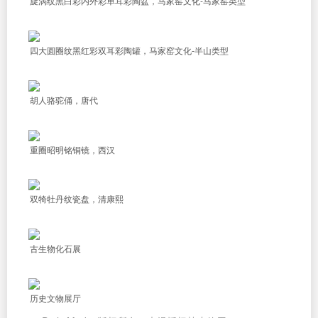
旋涡纹黑白彩内外彩单耳彩陶盆，马家窑文化-马家窑类型
四大圆圈纹黑红彩双耳彩陶罐，马家窑文化-半山类型
胡人骆驼俑，唐代
重圈昭明铭铜镜，西汉
双犄牡丹纹瓷盘，清康熙
古生物化石展
历史文物展厅