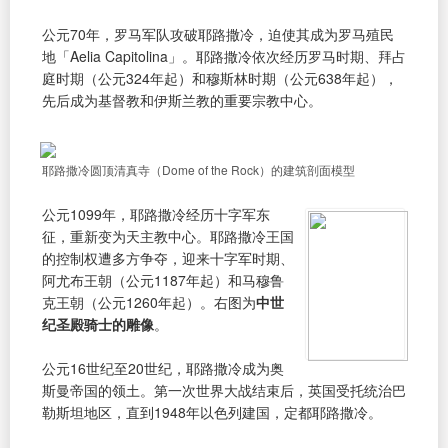
公元70年，罗马军队攻破耶路撒冷，迫使其成为罗马殖民
地「Aelia Capitolina」。耶路撒冷依次经历罗马时期、拜占
庭时期（公元324年起）和穆斯林时期（公元638年起），
先后成为基督教和伊斯兰教的重要宗教中心。
耶路撒冷圆顶清真寺（Dome of the Rock）的建筑剖面模型
公元1099年，耶路撒冷经历十字军东
征，重新变为天主教中心。耶路撒冷王国
的控制权遭多方争夺，迎来十字军时期、
阿尤布王朝（公元1187年起）和马穆鲁
克王朝（公元1260年起）。右图为
中世
纪圣殿骑士的雕像
。
公元16世纪至20世纪，耶路撒冷成为奥
斯曼帝国的领土。第一次世界大战结束后，英国受托统治巴
勒斯坦地区，直到1948年以色列建国，定都耶路撒冷。