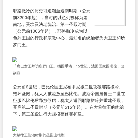
耶路撒冷的历史可追溯至迦南时期（公元
前3200年起），当时的以色列被称为迦
南地，受埃及法老统治。第一圣殿时期
（公元前1006年起），耶路撒冷成为以
色列王国的行政和宗教中心，最知名的统治者为大卫王和所
罗门王。
「席巴女王拜访所罗门王」插图手稿，15世纪，法国国家图书馆，复
制品
公元前6世纪，巴比伦国王尼布甲尼撒二世攻破耶路撒冷、
毁坏圣殿，犹太人被流放至巴比伦。波斯帝国居鲁士二世在
征服巴比伦后释放俘虏，犹太人返回耶路撒冷并重建圣殿，
开启第二圣殿时期（公元前515年起）。在大希律王的统治
下，第二圣殿进行大规模整修和扩建。
大希律王统治时期的圣殿山模型