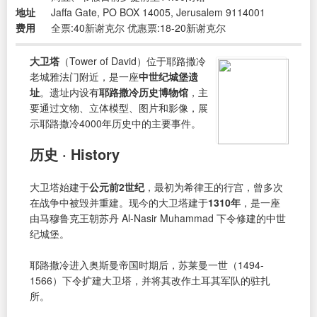
地址
Jaffa Gate, PO BOX 14005, Jerusalem 9114001
费用
全票:40新谢克尔 优惠票:18-20新谢克尔
大卫塔
（Tower of David）位于耶路撒冷
老城雅法门附近，是一座
中世纪城堡遗
址
。遗址内设有
耶路撒冷历史博物馆
，主
要通过文物、立体模型、图片和影像，展
示耶路撒冷4000年历史中的主要事件。
历史 · History
大卫塔始建于
公元前2世纪
，最初为希律王的行宫，曾多次
在战争中被毁并重建。现今的大卫塔建于
1310年
，是一座
由马穆鲁克王朝苏丹 Al-Nasir Muhammad 下令修建的中世
纪城堡。
耶路撒冷进入奥斯曼帝国时期后，苏莱曼一世（1494-
1566）下令扩建大卫塔，并将其改作土耳其军队的驻扎
所。