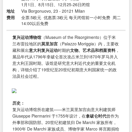
1月1日、8月15日、12月25-26日闭馆
地址
Via Borgonuovo, 23 - 20121 Milan
费用
全票:5欧元 优惠票:3欧元 每天闭馆前一小时免费 周二
14:00以后免费
复兴运动博物馆
（Museum of the Risorgimento）位于米
兰布雷拉地区的
莫里加宫
（Palazzo Moriggia）内，主要收
藏和展出
意大利复兴运动
时期的
文物、艺术品和档案资料
，
展品年代从1796年拿破仑首次攻占米兰到1870年罗马并入
意大利王国时期。该馆是研究意大利近代史的重要文化机
构，详细介绍了19世纪至20世纪初期意大利国家统一的政
治及社会过程。
历史：
复兴运动博馆所在建筑——米兰莫里加宫由意大利建筑师
Giuseppe Piermarini 于1755年设计，在
拿破仑时代
曾作为
外事部和国防部。20世纪初建筑归 De Marchi 家族所有，
1900年 De Marchi 家族成员、博物学家 Marco 将宫殿捐给