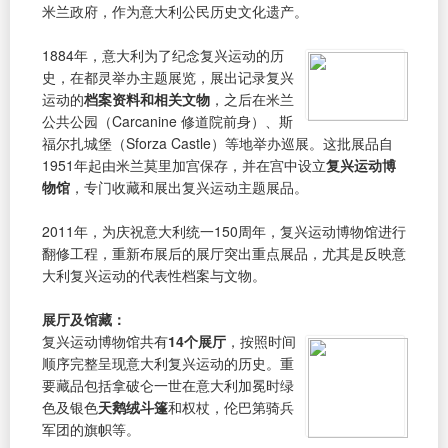
米兰政府，作为意大利公民历史文化遗产。
1884年，意大利为了纪念复兴运动的历
史，在都灵举办主题展览，展出记录复兴
运动的
档案资料和相关文物
，之后在米兰
公共公园（Carcanine 修道院前身）、斯
福尔扎城堡（Sforza Castle）等地举办巡展。这批展品自
1951年起由米兰莫里加宫保存，并在宫中设立
复兴运动博
物馆
，专门收藏和展出复兴运动主题展品。
2011年，为庆祝意大利统一150周年，复兴运动博物馆进行
翻修工程，重新布展后的展厅突出重点展品，尤其是反映意
大利复兴运动的代表性档案与文物。
展厅及馆藏：
复兴运动博物馆共有
14个展厅
，按照时间
顺序完整呈现意大利复兴运动的历史。重
要藏品包括拿破仑一世在意大利加冕时绿
色及银色
天鹅绒斗篷
和权杖，伦巴第骑兵
军团的旗帜等。