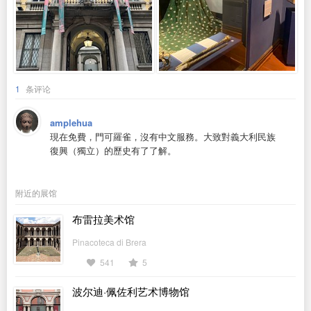
1
条评论
amplehua
現在免費，門可羅雀，沒有中文服務。大致對義大利民族
復興（獨立）的歷史有了了解。
附近的展馆
布雷拉美术馆
Pinacoteca di Brera
541
5
波尔迪·佩佐利艺术博物馆