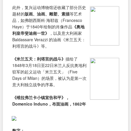
此外，复兴运动博物馆还收藏了部分历史
题材的
版画、油画、雕塑、素描
等艺术
品，如弗朗西斯科·海耶兹（Francesco
Haye）于1840年绘制的肖像作品
《奥地
利皇帝斐迪南一世》
，以及意大利画家
Baldassare Verazzi 的油画《米兰五天：
利塔宫的战斗》等。
《米兰五天：利塔宫的战斗》
描绘了
1848年3月18日至22日米兰人反抗奥地利
驻军的起义运动「米兰五天」（Five
Days of Milan）的场景，被认为是第一次
意大利独立战争的序幕。
《维拉弗兰卡小镇宣告和平》，
Domenico Induno，布面油画，1862年
数字：