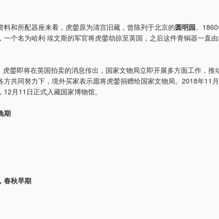
资料和所配器座来看，虎鎣原为清宫旧藏，曾陈列于北京的
圆明园
。186
，一个名为哈利·埃文斯的军官将虎鎣劫掠至英国，之后这件青铜器一直由
3月，虎鎣即将在英国拍卖的消息传出，国家文物局立即开展多方面工作，推
各方共同努力下，境外买家表示愿将虎鎣捐赠给国家文物局。2018年11月
，12月11日正式入藏国家博物馆。
晚期
，春秋早期