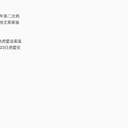
0年第二次鸦
埃文斯家族
动虎鎣追索返
23日虎鎣安