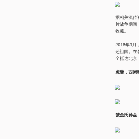
据相关流传
片战争期间
收藏。
2018年
还祖国。在
全抵达北京
虎鎣，西周
虢金氏孙盘