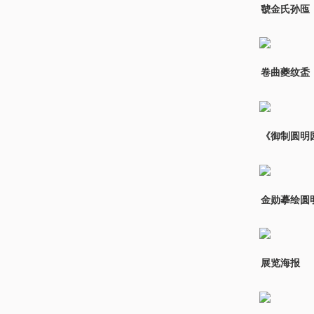
虢金氏孙匜
卷曲夔纹盉
《御制圆明
金勋摹绘圆明
展览海报