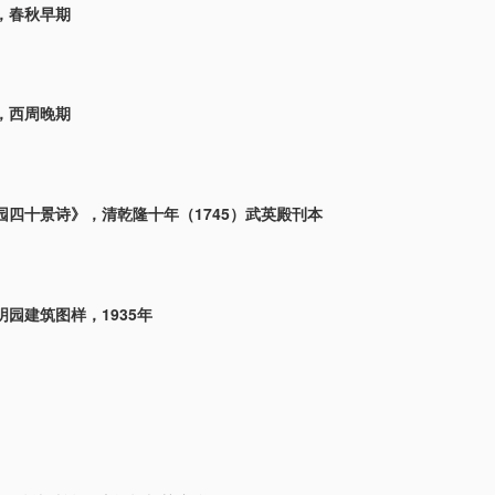
，春秋早期
，西周晚期
园四十景诗》，清乾隆十年（1745）武英殿刊本
园建筑图样，1935年