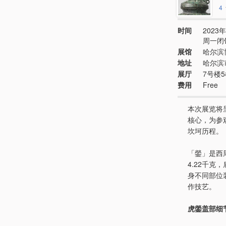
4
时间
2023年
周一闭
展馆
哈尔滨
地址
哈尔滨
展厅
7号楼
费用
Free
本次展览将
核心，为参
坎坷历程。
「鎣」是西
4.22千
身不同部位
作技艺。
虎鎣盖部细