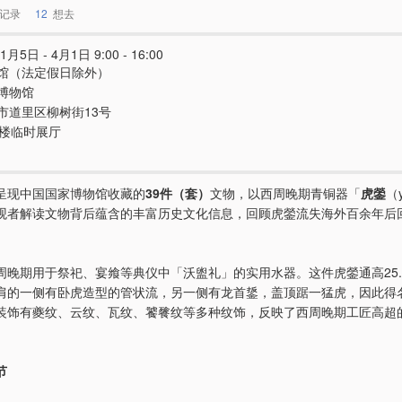
记录
12
想去
1月5日 - 4月1日 9:00 - 16:00
馆（法定假日除外）
博物馆
市道里区柳树街13号
5楼临时展厅
呈现中国国家博物馆收藏的
39件（套）
文物，以西周晚期青铜器「
虎鎣
（
观者解读文物背后蕴含的丰富历史文化信息，回顾虎鎣流失海外百余年后
周晚期用于祭祀、宴飨等典仪中「沃盥礼」的实用水器。这件虎鎣通高25.
克，肩的一侧有卧虎造型的管状流，另一侧有龙首鋬，盖顶踞一猛虎，因此得
装饰有夔纹、云纹、瓦纹、饕餮纹等多种纹饰，反映了西周晚期工匠高超
节