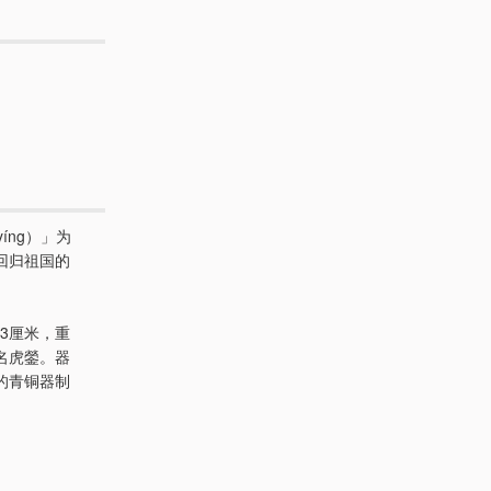
yíng）」为
回归祖国的
3厘米，重
名虎鎣。器
的青铜器制