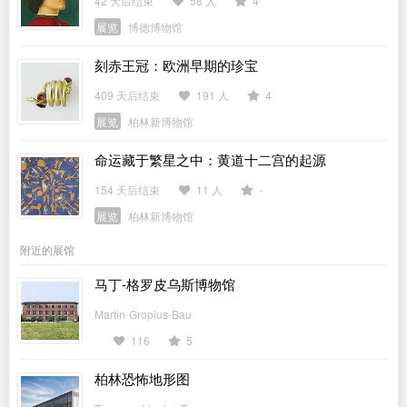
42 天后结束
58 人
4
展览
博德博物馆
刻赤王冠：欧洲早期的珍宝
409 天后结束
191 人
4
展览
柏林新博物馆
命运藏于繁星之中：黄道十二宫的起源
154 天后结束
11 人
-
展览
柏林新博物馆
附近的展馆
马丁-格罗皮乌斯博物馆
Martin-Gropius-Bau
116
5
柏林恐怖地形图