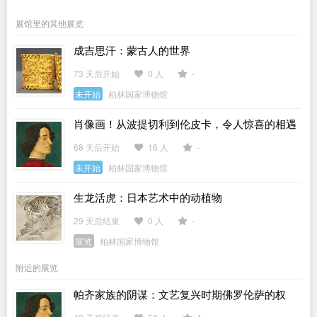
展馆里的其他展览
成吉思汗：蒙古人的世界
73 天后开始
0 人
-
未开始
柏林国家博物馆
肖像画！从波提切利到伦皮卡，令人惊喜的相遇
68 天后开始
16 人
-
未开始
柏林国家博物馆
生龙活虎：日本艺术中的动植物
29 天后结束
0 人
-
展览
柏林国家博物馆
附近的展览
帕齐家族的阴谋：文艺复兴时期佛罗伦萨的权
力、暴行与艺术