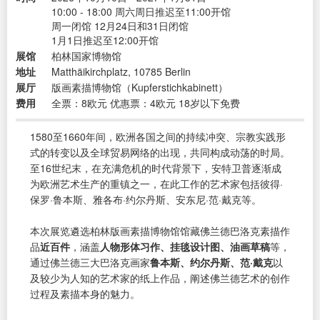
10:00 - 18:00 周六周日推迟至11:00开馆
周一闭馆 12月24日和31日闭馆
1月1日推迟至12:00开馆
展馆
柏林国家博物馆
地址
Matthäikirchplatz, 10785 Berlin
展厅
版画素描博物馆（Kupferstichkabinett）
费用
全票：8欧元 优惠票：4欧元 18岁以下免费
1580至1660年间，欧洲各国之间的持续冲突、宗教实践形
式的转变以及全球贸易网络的出现，共同构成动荡的时局。
至16世纪末，在充满危机的时代背景下，安特卫普逐渐成
为欧洲艺术生产的重镇之一，在此工作的艺术家包括彼得·
保罗·鲁本斯、雅各布·约尔丹斯、安东尼·范·戴克等。
本次展览遴选柏林版画素描博物馆馆藏佛兰德巴洛克素描作
品
近百件
，涵盖
人物形体习作、挂毯设计图、油画草稿
等，
通过佛兰德三大巴洛克画家
鲁本斯、约尔丹斯、范·戴克
以
及较少为人知的艺术家的纸上作品，阐述佛兰德艺术的创作
过程及素描本身的魅力。