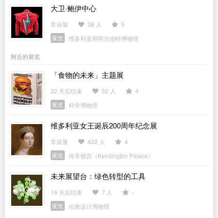
大卫·鲍伊中心
常设展
38 人
5
展览
维多利亚和阿尔伯特博物馆
附近的展览
「食物的未来」主题展
22 天后结束
32 人
4
展览
科学博物馆
维多利亚女王诞辰200周年纪念展
常设展
422 人
4
展览
肯辛顿宫（Kensington Palace）
未来展望台：绿色转型的工具
16 天后结束
7 人
-
展览
伦敦设计博物馆