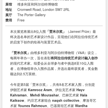
展馆
维多利亚和阿尔伯特博物馆
地址
Cromwell Road, London SW7 2RL
展厅
The Porter Gallery
费用
Free
本次展览将展出8位入围
「贾米尔奖」
（Jameel Prize）最
终决选名单的艺术家设计作品，呈现他们在阿拉伯传统艺术
的启发下创作的绘画与装置艺术品。
「贾米尔奖」
由维多利亚与阿尔伯特博物馆（V&A）设立，
每两年举办一次，旨在表彰
将阿拉伯传统艺术设计融入创作
的现代艺术家。组委会从全球参与者中挑选8至10位入围
者，在博物馆举办入围作品展，并选出最终获奖者，奖金数
额达到2.5万英镑。
今年是第5届「贾米尔奖」，共有8名艺术家入围，分别是
伊朗艺术家
Kamrooz Aram
、伊拉克艺术家
Hayv
Kahraman
、
Mehdi Moutashar
、巴林艺术家
Hala
Kaiksow
、约旦艺术家组合
naqsh collective
、摩洛哥艺
术家
Younes Rahmoun
、巴基斯坦艺术家
Wardha