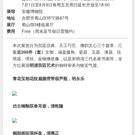
7月1日至8月9日每周五至周日延长开放至18:00
展馆
安徽博物院
地址
合肥市蜀山区怀宁路87号
展厅
蜀山馆5楼临展厅
费用
Free（周末及节假日需预约）
本次展览分为宫廷仪典、天工巧艺、佛韵文心三个篇章，汇
集
近200件（套）
文物，涵盖服饰、瓷器、玉器、漆器、珐
琅器、缂丝、金铜佛造像，以及宋明清三代名家书画等，全
方位展现
明清宫廷艺术
的独特审美与恢宏气度。
青花宝相花纹扁腹绶带葫芦瓶，明永乐
仿古铜釉双兽耳壶，清乾隆
铜胎画珐琅杯盘，清雍正