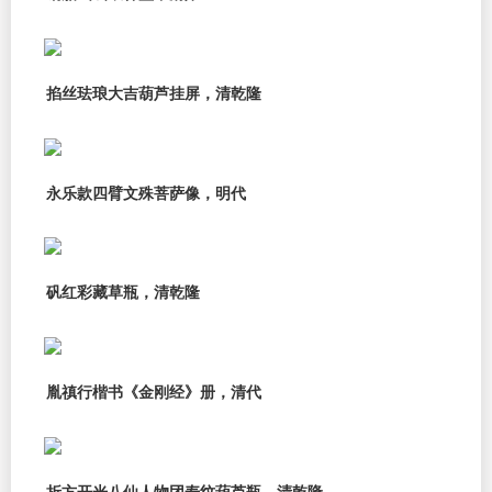
掐丝珐琅大吉葫芦挂屏，清乾隆
永乐款四臂文殊菩萨像，明代
矾红彩藏草瓶，清乾隆
胤禛行楷书《金刚经》册，清代
折方开光八仙人物团寿纹葫芦瓶，清乾隆