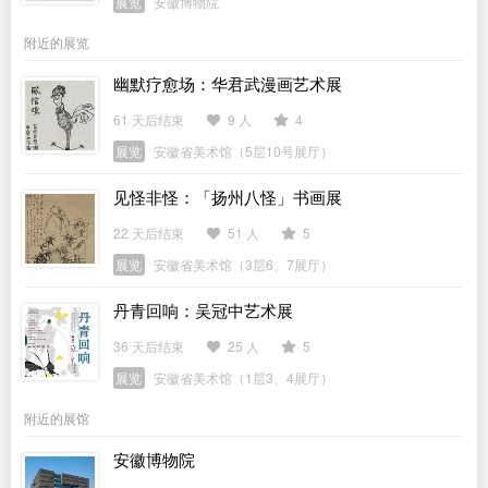
展览
安徽博物院
附近的展览
幽默疗愈场：华君武漫画艺术展
61 天后结束
9 人
4
展览
安徽省美术馆（5层10号展厅）
见怪非怪：「扬州八怪」书画展
22 天后结束
51 人
5
展览
安徽省美术馆（3层6、7展厅）
丹青回响：吴冠中艺术展
36 天后结束
25 人
5
展览
安徽省美术馆（1层3、4展厅）
附近的展馆
安徽博物院