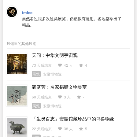
imlee
虽然看过很多次这类展览，仍然很有意思。各地都拿出了
精品。
展馆里的其他展览
天问：中华文明宇宙观
73 天后结束
42 人
4
展览
安徽博物院
满庭芳：名家捐赠文物集萃
60 天后结束
3 人
-
展览
安徽博物院
「生灵百态」安徽馆藏珍品中的鸟兽物象
22 天后结束
38 人
5