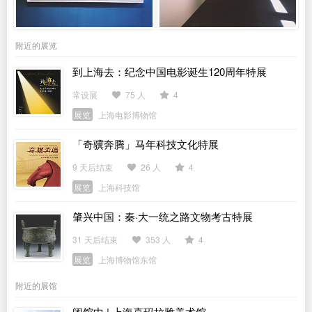
附近的展览
到上海去：纪念中国电影诞生120周年特展
常设展
75 人
4
展览
上海电影博物馆
「奇骥奔腾」马年科技文化特展
9 天后结束
26 人
4
展览
上海科技馆
肇兴中国：秦·大一统之路文物考古特展
31 天后结束
353 人
4
展览
上海博物馆东馆
附近的展馆
闭馆中 | 上海喜玛拉雅美术馆