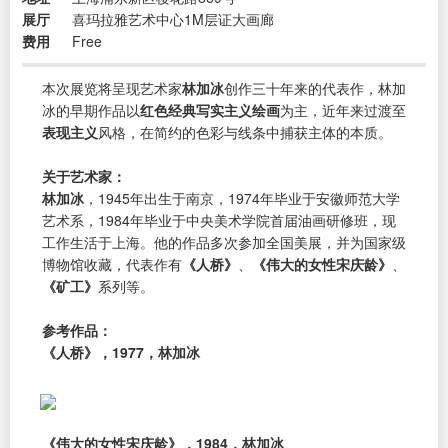
展厅
喜玛拉雅艺术中心1M层证大画廊
费用
Free
本次展览将呈现艺术家
林加冰
创作三十年来的代表作，林加
冰的早期作品以
红色经典写实主义绘画
为主，近年来过渡至
表现主义
风格，在简约的色彩与线条中捕获主体的本质。
关于艺术家：
林加冰
，1945年出生于南京，1974年毕业于安徽师范大学
艺术系，1984年毕业于中央美术学院首届油画研修班，现
工作生活于上海。他的作品多次参加全国美展，并为国家级
博物馆收藏，代表作有
《人桥》
、
《伟大的女性宋庆龄》
、
《矿工》
系列等。
参考作品：
《人桥》，1977，林加冰
《伟大的女性宋庆龄》，1984，林加冰