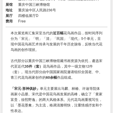
展馆
重庆中国三峡博物馆
地址
重庆渝中区人民路236号
展厅
四楼临展厅D
费用
Free
本次展览将汇集宋至当代的
近百幅
花鸟画作品，按时间序列
分为「宋元」「明」「清」「民国」「现代」5个单元，呈
现中国花鸟画艺术传承与发展的千年历史脉络，反映当代花
鸟画的创作现状。
古代部分以重庆中国三峡博物馆藏书画资源为依托，遴选宋
代至近代
35件（套）
花鸟画作品，其中一级文物12件
（套）。现当代部分由中国国家画院邀请组织全国老、中、
青三代花鸟画家创作的
60余幅
作品组成。
「宋元·形神俱妙」
单元主要展出马麟、林椿、许迪等院体
画家小品册。宋代是中国花鸟画发展的高峰，确立了「黄家
富贵，徐熙野逸」的两大风格体系。元代花鸟画重视写生，
以「墨花墨禽」为主流，格调清雅明快，注重情感抒发和个
性表达。