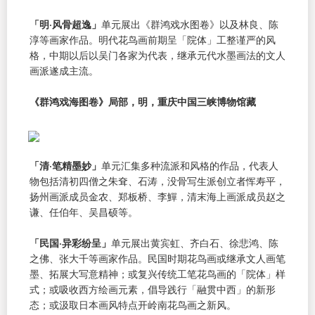
「明·风骨超逸」
单元展出《群鸿戏水图卷》以及林良、陈
淳等画家作品。明代花鸟画前期呈「院体」工整谨严的风
格，中期以后以吴门各家为代表，继承元代水墨画法的文人
画派遂成主流。
《群鸿戏海图卷》局部，明，重庆中国三峡博物馆藏
「清·笔精墨妙」
单元汇集多种流派和风格的作品，代表人
物包括清初四僧之朱耷、石涛，没骨写生派创立者恽寿平，
扬州画派成员金农、郑板桥、李鱓，清末海上画派成员赵之
谦、任伯年、吴昌硕等。
「民国·异彩纷呈」
单元展出黄宾虹、齐白石、徐悲鸿、陈
之佛、张大千等画家作品。民国时期花鸟画或继承文人画笔
墨、拓展大写意精神；或复兴传统工笔花鸟画的「院体」样
式；或吸收西方绘画元素，倡导践行「融贯中西」的新形
态；或汲取日本画风特点开岭南花鸟画之新风。