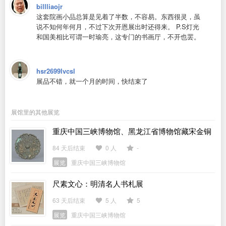
billliaojr
这套院画小品总算是见着了半数，不容易。东西很灵，虽
说不知何年何月，不过下次开恩展出时还得来。 P.S灯光
和国美相比可谓一时瑜亮，这专门的书画厅，不开也罢。
hsr2699lvcsl
展品不错，就一个月的时间，快结束了
展馆里的其他展览
重庆中国三峡博物馆、黑龙江省博物馆藏宋金铜
镜
84 天后结束
0 人
-
展览
重庆中国三峡博物馆
尺素文心：明清名人书札展
63 天后结束
5 人
5
展览
重庆中国三峡博物馆