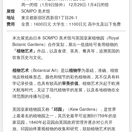
周一闭馆（1月9日除外） 12月29日-1月4日闭馆
展馆
SOMPO 美术馆
地址
東京都新宿区西新宿1丁目26-1
费用
全票：1600日元 大学生：1100日元 高中生及以下免费
本次展览由日本 SOMPO 美术馆与英国皇家植物园（Royal
Botanic Gardens）合作策划，展出一批描绘可食用植物的
「植物艺术」
作品，以及食谱、茶具、餐具等，追溯英国的
饮食历史与文化。
植物艺术
（Botanical Art）是以
植物学
为基础，准确、细致
地反映植株形态、颜色和细节的彩色植物画，其不仅具有科
学记录价值，也具有较高的
审美价值
。植物艺术兴起于欧洲
大航海时代，见证了现代植物学的发展，以及各地植物在全
球范围的传播与迁移。
英国皇家植物园又称
「邱园」
（Kew Gardens），是世界
上最著名的植物园之一，其历史最早可追溯到1759年的皇
家花园，1840年起花园由英国政府管理并逐步对公共开
放。邱园始终重视植物的收集和研究，鼓励植物艺术的发