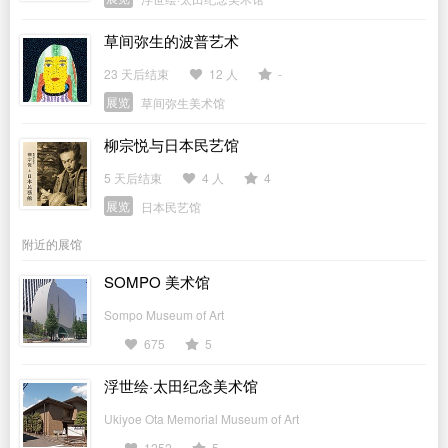
草间弥生的波普艺术
23 天后结束
12 人
-
展览
草间弥生美术馆
柳宗悦与日本民艺馆
5 天后结束
4 人
4
展览
日本民艺馆
附近的展馆
SOMPO 美术馆
Sompo Museum of Art
675
5
浮世绘·太田纪念美术馆
Ukiyoe Ota Memorial Museum of Art
1252
5