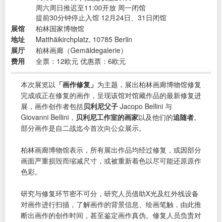
周六周日推迟至11:00开放 周一闭馆
提前30分钟停止入馆 12月24日、31日闭馆
展馆
柏林国家博物馆
地址
Matthäikirchplatz, 10785 Berlin
展厅
柏林画廊（Gemäldegalerie）
费用
全票：12欧元 优惠票：6欧元
本次展览以
「画作修复」
为主题，展出柏林画廊博物馆修复
完成或正在修复的画作，呈现该馆对馆藏作品的最新修复进
展，画作创作者包括
贝利尼父子
Jacopo Bellini 与
Giovanni Bellini，
贝利尼工作室的画家
以及他们的
追随者
。
部分画作是自二战迄今首次向公众展示。
柏林画廊博物馆表示，所有展出作品均经过修复，或因部分
画面严重损毁而缩减尺寸，或被重新着色以尽可能还原原作
色彩。
研究与修复环节密不可分，研究人员借助X光及红外线设备
对画作进行扫描，了解画作的背景信息、绘画笔触，由此推
断出画作的创作时间，甚至鉴定画作真伪。修复人员负责对