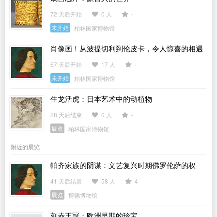
72 天后开始
0 人
-
未开始
柏林国家博物馆
肖像画！从波提切利到伦皮卡，令人惊喜的相遇
67 天后开始
17 人
-
未开始
柏林国家博物馆
生龙活虎：日本艺术中的动植物
28 天后结束
0 人
-
展览
柏林国家博物馆
附近的展览
帕齐家族的阴谋：文艺复兴时期佛罗伦萨的权
力、暴行与艺术
41 天后结束
58 人
4
展览
博德博物馆
刻赤王冠：欧洲早期的珍宝