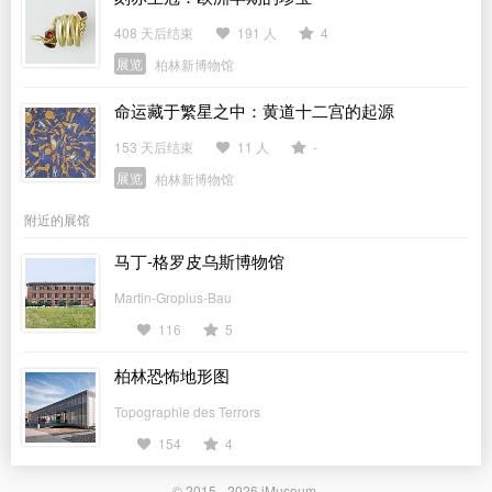
408 天后结束
191 人
4
展览
柏林新博物馆
命运藏于繁星之中：黄道十二宫的起源
153 天后结束
11 人
-
展览
柏林新博物馆
附近的展馆
马丁-格罗皮乌斯博物馆
Martin-Gropius-Bau
116
5
柏林恐怖地形图
Topographie des Terrors
154
4
© 2015 - 2026
iMuseum
.