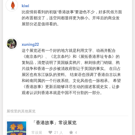
kiwi
比疫情前看到的初版“香港故事”要逊色不少，好多民俗方面
的布置都没了，连空间都显得更为狭小。开埠后的商业发
展部分还是值得看的。
xuning22
这个展览还有一个好的地方就是利用文字、动画并配合
《南京条约》、《北京条约》和《展拓香港界址专条》的
复制品，清楚说明了英国贩卖鸦片、林则徐虎门销烟、鸦
片战争和香港一步步被清政府割让于英国的事实。 在日占
展区也有东江纵队的资料。 结束语也强调了香港自古以来
和岭南同属的一个行政系统、文化风俗也一脉相承。 希望
《香港故事》更新后能够详尽生动的描述客观史实，让参
观者认识到香港本就是中国不可分割的一部分。
展馆里的其他展览
「香港故事」常设展览
常设展
21 人
4