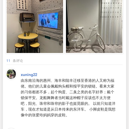
11
条评论
xuning22
由东南沿海的惠州、海丰和陆丰迁移至香港的人又称为福
佬。他们的儿童会佩戴狗头帽和报平安的锁链。看来大家
的习俗都差不多，起个狗蛋、二臭之类的名字好养；戴个
锁保平安。龙船舞舞者当时戴这种帽子应该也不太方便
吧，阳光、珠帘和珠帘的影子也挺晃眼的。 以前只知道洋
车，现在才知道是从日本传来的东洋车。 小脚皮鞋是我想
像中的张爱玲妈妈穿的皮鞋。