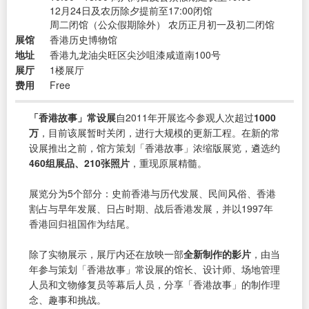
12月24日及农历除夕提前至17:00闭馆
周二闭馆（公众假期除外） 农历正月初一及初二闭馆
展馆
香港历史博物馆
地址
香港九龙油尖旺区尖沙咀漆咸道南100号
展厅
1楼展厅
费用
Free
「香港故事」常设展
自2011年开展迄今参观人次超过
1000
万
，目前该展暂时关闭，进行大规模的更新工程。在新的常
设展推出之前，馆方策划「香港故事」浓缩版展览，遴选约
460组展品、210张照片
，重现原展精髓。
展览分为5个部分：史前香港与历代发展、民间风俗、香港
割占与早年发展、日占时期、战后香港发展，并以1997年
香港回归祖国作为结尾。
除了实物展示，展厅内还在放映一部
全新制作的影片
，由当
年参与策划「香港故事」常设展的馆长、设计师、场地管理
人员和文物修复员等幕后人员，分享「香港故事」的制作理
念、趣事和挑战。