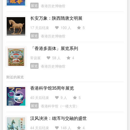
展览
香港历史博物馆
长安万象：陕西隋唐文明展
17 天后结束
100 人
5
展览
香港历史博物馆
「香港多面体」展览系列
常设展
58 人
4
展览
香港历史博物馆
附近的展览
香港科学馆35周年展览
40 天后结束
9 人
5
展览
香港科学馆（一楼大堂）
汉风泱泱：雄浑与交融的盛世
44 天后结束
146 人
4