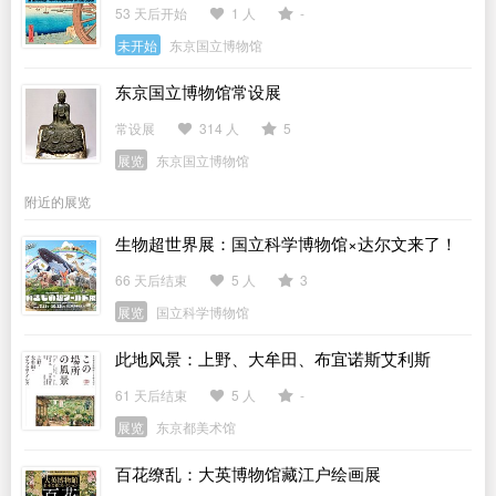
53 天后开始
1 人
-
未开始
东京国立博物馆
东京国立博物馆常设展
常设展
314 人
5
展览
东京国立博物馆
附近的展览
生物超世界展：国立科学博物馆×达尔文来了！
66 天后结束
5 人
3
展览
国立科学博物馆
此地风景：上野、大牟田、布宜诺斯艾利斯
61 天后结束
5 人
-
展览
东京都美术馆
百花缭乱：大英博物馆藏江户绘画展