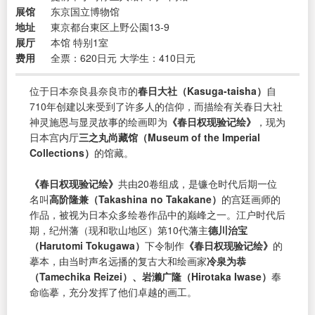
展馆
东京国立博物馆
地址
東京都台東区上野公園13-9
展厅
本馆 特别1室
费用
全票：620日元 大学生：410日元
位于日本奈良县奈良市的
春日大社（Kasuga-taisha）
自
710年创建以来受到了许多人的信仰，而描绘有关春日大社
神灵施恩与显灵故事的绘画即为
《春日权现验记绘》
，现为
日本宫内厅
三之丸尚藏馆（Museum of the Imperial
Collections）
的馆藏。
《春日权现验记绘》
共由20卷组成，是镰仓时代后期一位
名叫
高阶隆兼（Takashina no Takakane）
的宫廷画师的
作品，被视为日本众多绘卷作品中的巅峰之一。江户时代后
期，纪州藩（现和歌山地区）第10代藩主
德川治宝
（Harutomi Tokugawa）
下令制作
《春日权现验记绘》
的
摹本，由当时声名远播的复古大和绘画家
冷泉为恭
（Tamechika Reizei）、岩濑广隆（Hirotaka Iwase）
奉
命临摹，充分发挥了他们卓越的画工。