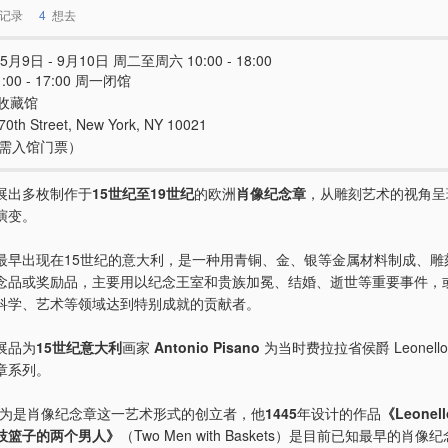
记录
4
想去
5月9日 - 9月10日 周二至周六 10:00 - 18:00
:00 - 17:00 周一闭馆
收藏馆
 70th Street, New York, NY 10021
e（需入馆门票）
展出多枚制作于
15世纪至19世纪
的欧洲
肖像纪念章
，从雕刻艺术的视角呈
演变。
最早出现在15世纪的意大利，是一种用青铜、金、银等金属材料制成、雕
念品或奖励品，主要用以纪念王室和贵族加冕、结婚、逝世等重要事件，
科学、艺术等领域达到特别成就的贡献者。
展品为
15世纪意大利
画家
Antonio Pisano
为当时费拉拉省侯爵 Leonello d
章系列。
 被认为是肖像纪念章这一艺术形式的创立者，他
1445
年设计的作品
《Leonell
枝篮子的两个男人》
（Two Men with Baskets）是目前已知最早的肖