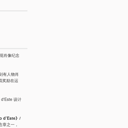
现肖像纪念
刻有人物肖
或奖励在运
'Este 设计
o d’Este》/
像纪念章之一，