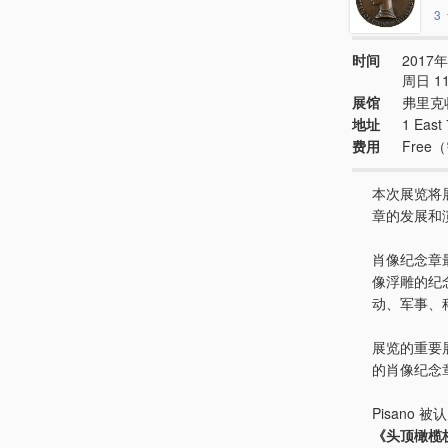
3
时间
2017年
周日 11
展馆
弗里克
地址
1 East
费用
Fre
本次展览将
章的发展和
肖像纪念章
像浮雕的纪
动、军事、
展览的重要
的肖像纪念
Pisano
《头顶橄榄