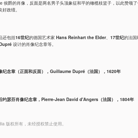
ste 侯爵的肖像，反面是两名男子头顶象征和平的橄榄枝篮子，以此赞颂
良好政绩。
品还包括
16世纪
的德国艺术家
Hans Reinhart the Elder
、
17世纪
的法国
Dupré
设计的肖像纪念章等。
纪念章（正面和反面），Guillaume Dupré（法国），1620年
瑟芬肖像纪念章，Pierre-Jean David d'Angers（法国），1804年
y Media 版权所有，未经授权禁止使用。