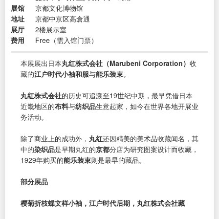
展馆
京都文化博物馆
地址
京都中京区高倉通
展厅
2楼展示室
费用
Free（需入馆门票）
本展展出日本
丸红株式会社（Marubeni Corporation）
收
藏的
江户时代小袖和服
与
能乐装束
。
丸红株式会社
的历史可追溯至19世纪中期，最早凭借日本
近畿地区的
布料
与
纺织品
生意起家，如今在世界各地开展业
务活动。
除了商业上的成功外，
丸红
还因精美的美术品收藏闻名，其
中的
染织品
是早期丸红的
京都
分店为研究图案设计而收藏，
1929年购买的
能乐装束
则是最早的藏品。
部分展品
樱菊折枝蝶文样小袖，江户时代后期，丸红株式会社藏