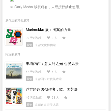
© iDaily Media 版权所有，未经授权禁止使用。
展馆里的其他展览
Marimekko 展：图案的力量
29 天后结束
3 人
-
展览
京都文化博物馆
附近的展览
丰塔内西：意大利之光·心灵风景
57 天后结束
5 人
-
展览
京都国立近代美术馆
浮世绘超级创作者：歌川国芳展
46 天后结束
63 人
-
展览
京都市京瓷美术馆