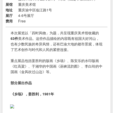
展馆
重庆美术馆
地址
重庆渝中区临江路1号
展厅
4-6号展厅
费用
Free
本次展览以「四时风物」为题，共呈现重庆美术馆收藏的
63件
美术作品。这些作品描绘的内容既有祖国大好河山，
也有少数民族的奇异风情，还有巴渝大地的都市景观，体现
了艺术创作与时代和人民的紧密连接。
重点展品包括姜胜利的版画《乡场》、陈安乐的水印版画
《红高粱》、于湘华的中国画《巫峡流韵图》、李白玲的中
国画《金风吹过山边》等。
部分展出作品
《乡场》，姜胜利，1981年