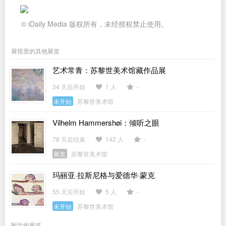
© iDaily Media 版权所有，未经授权禁止使用。
展馆里的其他展览
艺术常青：苏黎世美术馆藏作品展
34 天后开始
1 人
-
未开始
苏黎世美术馆
Vilhelm Hammershøi：倾听之眼
78 天后结束
142 人
-
展览
苏黎世美术馆
玛丽亚·拉斯尼格与爱德华·蒙克
55 天后开始
5 人
-
未开始
苏黎世美术馆
附近的展览