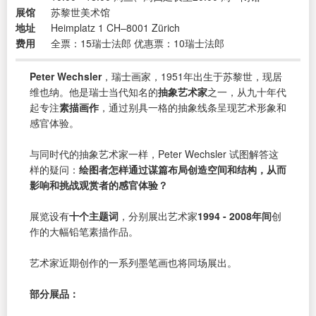
展馆
苏黎世美术馆
地址
Heimplatz 1 CH–8001 Zürich
费用
全票：15瑞士法郎 优惠票：10瑞士法郎
Peter Wechsler
，瑞士画家，1951年出生于苏黎世，现居
维也纳。他是瑞士当代知名的
抽象艺术家
之一，从九十年代
起专注
素描画作
，通过别具一格的抽象线条呈现艺术形象和
感官体验。
与同时代的抽象艺术家一样，Peter Wechsler 试图解答这
样的疑问：
绘图者怎样通过谋篇布局创造空间和结构，从而
影响和挑战观赏者的感官体验？
展览设有
十个主题词
，分别展出艺术家
1994 - 2008年间
创
作的大幅铅笔素描作品。
艺术家近期创作的一系列墨笔画也将同场展出。
部分展品：