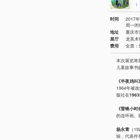
1
时间
2017年
周一闭
地址
重庆市
展厅
龙美术
费用
全票：
本次展览将
儿童故事书
《半夜鸡叫
1964年被
版社在
196
《雷锋小时
的连环画。
杨永青
（19
辑，代表作