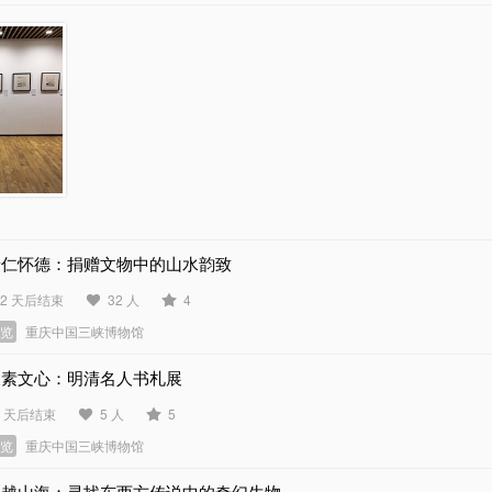
景仁怀德：捐赠文物中的山水韵致
62 天后结束
32 人
4
展览
重庆中国三峡博物馆
尺素文心：明清名人书札展
4 天后结束
5 人
5
展览
重庆中国三峡博物馆
跨越山海：寻找东西方传说中的奇幻生物