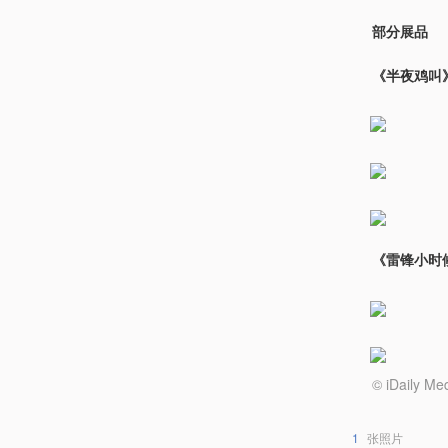
部分展品
《半夜鸡叫
《雷锋小时
© iDail
1
张照片