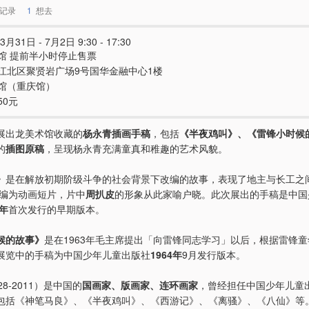
记录
1
想去
3月31日 - 7月2日 9:30 - 17:30
馆 提前半小时停止售票
江北区聚贤岩广场9号国华金融中心1楼
馆（重庆馆）
50元
展出龙美术馆收藏的
杨永青插画手稿
，包括
《半夜鸡叫》、《雷锋小时候
的
插图原稿
，呈现杨永青充满童真和稚趣的艺术风貌。
》
是在解放初期阶级斗争的社会背景下改编的故事，表现了地主与长工之
改编为动画短片，片中
周扒皮
的形象从此家喻户晓。此次展出的手稿是中国
3年
首次发行的早期版本。
候的故事》
是在1963年毛主席提出「向雷锋同志学习」以后，根据雷锋
展览中的手稿为中国少年儿童出版社
1964年
9月发行版本。
28-2011）是中国的
国画家、版画家、连环画家
，曾经担任中国少年儿童
包括《神笔马良》、《半夜鸡叫》、《西游记》、《离骚》、《八仙》等