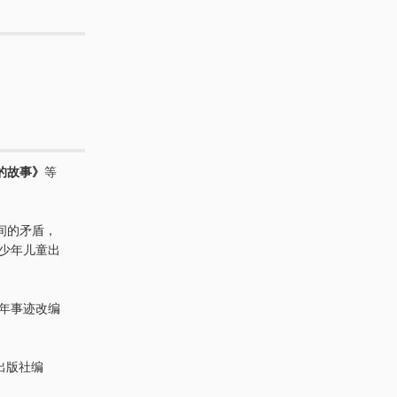
的故事》
等
间的矛盾，
少年儿童出
童年事迹改编
出版社编
。