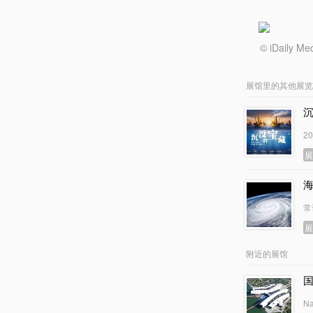
© iDail
展馆里的其他展览
2
常
附近的展馆
Na