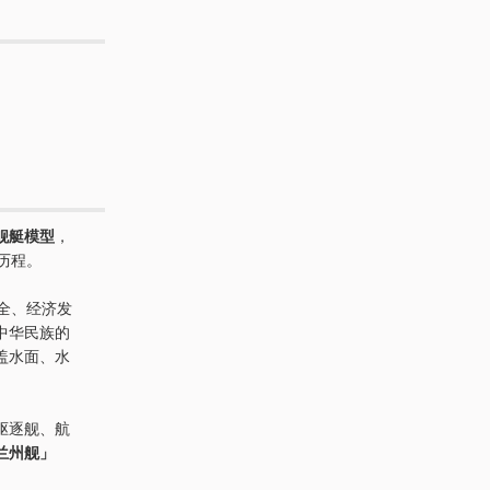
舰艇模型
，
历程。
安全、经济发
中华民族的
盖水面、水
驱逐舰、航
兰州舰」