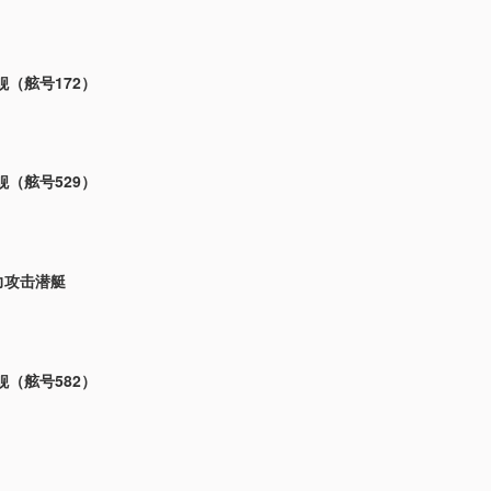
（舷号172）
（舷号529）
力攻击潜艇
（舷号582）