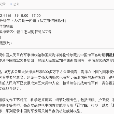
记录
3
想去
月1日 - 3月 9:00 - 17:00
0分钟停止入馆 周一闭馆（法定节假日除外）
洋博物馆
滨海新区中新生态城海轩道377号
侧
（需预约）
现中国人民革命军事博物馆和国家海洋博物馆珍藏的中国海军各时期
明星
普及中国海军装备知识，展现人民海军75年来向海图强、走向深蓝的发展
达1.8万多公里大陆海岸线和300多万平方公里领海，海洋在中国的国家
有着重要的意义。建设一支强大的现代化海军，保卫国家的海洋权益，是
目前人民海军已发展成为五大兵种齐全、核常兼备的战略性军种，具备覆
立体战斗能力。
船模制作工艺精湛、科学还原度高、细节处理出色，包括潜艇、护卫舰、
弹快艇等类型。亮点展品包括中国首艘航空母舰
「辽宁舰」
模型，以及
「
等一系列记录中国海军发展关键节点的功勋舰艇模型。