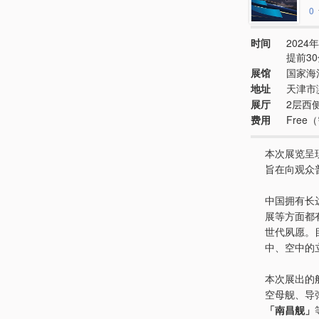
0
时间
2024年2
提前3
展馆
国家海
地址
天津市
展厅
2层西
费用
Free
本次展览呈
旨在向观众
中国拥有长
展等方面都
世代夙愿。
中、空中的
本次展出的
空母舰、导
「南昌舰」