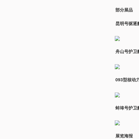
部分展品
昆明号驱逐舰
舟山号护卫舰
093型核动
蚌埠号护卫舰
展览海报