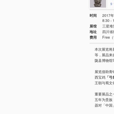
9
时间
2017年
8:30 - 
展馆
三星堆
地址
四川省
费用
Fre
本次展览将
等，展品来
陇县博物馆
展览借助青
西宝鸡
「弓
王朝与蜀文
重要展品之
五年为贵族
器对「中国