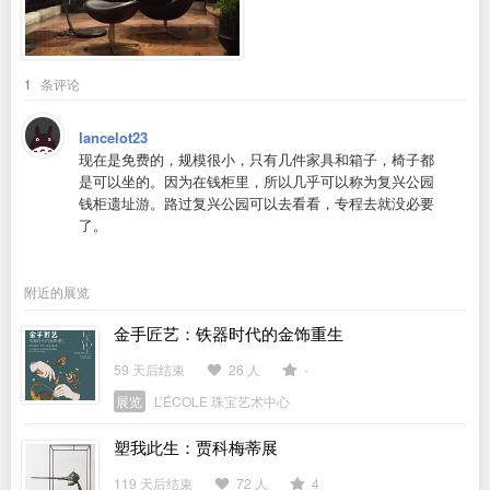
1
条评论
lancelot23
现在是免费的，规模很小，只有几件家具和箱子，椅子都
是可以坐的。因为在钱柜里，所以几乎可以称为复兴公园
钱柜遗址游。路过复兴公园可以去看看，专程去就没必要
了。
附近的展览
金手匠艺：铁器时代的金饰重生
59 天后结束
26 人
-
展览
L’ÉCOLE 珠宝艺术中心
塑我此生：贾科梅蒂展
119 天后结束
72 人
4