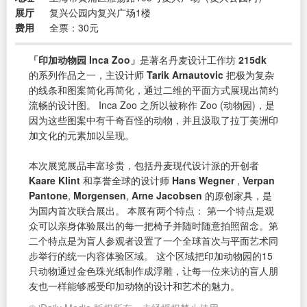
展厅
复兴公园内复兴广场1楼
费用
全票：30元
「印加动物园 Inca Zoo」
是著名丹麦设计工作坊
215dk
的系列作品之一，主设计师
Tarik Arnautovic
把极为复杂
的线条和图案简化再简化，通过二维的平面方式展现出简约
流畅的设计图。 Inca Zoo 之所以被称作 Zoo (动物园)，是
因为这些图案中有千奇百怪的动物，并且汲取了拉丁美洲印
加文化的元素加以呈现。
本次展览展品丰富珍贵，包括丹麦现代设计派的开创者
Kaare Klint
和享誉全球的设计师
Hans Wegner
,
Verpan
Pantone
,
Morgensen
,
Arne Jacobsen
的原创家具，是
为国内首次联合展出。 本展有两个特点： 第一个特点是观
众可以亲身体验展出的每一把椅子并随时随意拍照留念。第
二个特点是为盲人参观者设置了一个全球首次与平面艺术同
步举行的统一内容体验区域。 这个区域把印加动物园的15
只动物通过金色珠光纸制作成浮雕，让每一位来访的盲人朋
友也一样能够感受印加动物的设计和艺术的魅力。