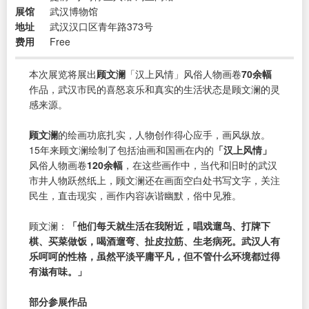
展馆
武汉博物馆
地址
武汉汉口区青年路373号
费用
Free
本次展览将展出
顾文澜
「汉上风情」风俗人物画卷
70余幅
作品，武汉市民的喜怒哀乐和真实的生活状态是顾文澜的灵
感来源。
顾文澜
的绘画功底扎实，人物创作得心应手，画风纵放。
15年来顾文澜绘制了包括油画和国画在内的
「汉上风情」
风俗人物画卷
120余幅
，在这些画作中，当代和旧时的武汉
市井人物跃然纸上，顾文澜还在画面空白处书写文字，关注
民生，直击现实，画作内容诙谐幽默，俗中见雅。
顾文澜：
「他们每天就生活在我附近，唱戏遛鸟、打牌下
棋、买菜做饭，喝酒遛弯、扯皮拉筋、生老病死。武汉人有
乐呵呵的性格，虽然平淡平庸平凡，但不管什么环境都过得
有滋有味。」
部分参展作品