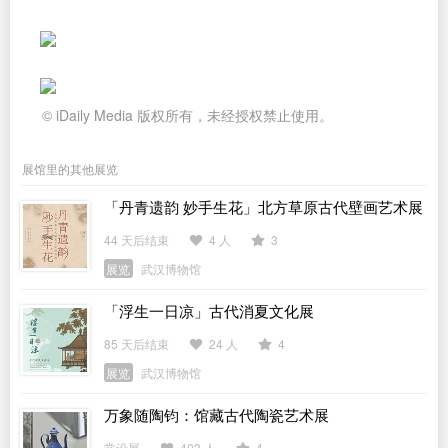
© iDaily Media 版权所有，未经授权禁止使用。
展馆里的其他展览
「丹青遗韵 妙手生花」北方草原古代壁画艺术展
44 天后结束
4 人
3
展览
武汉博物馆
「浮生一日凉」古代消夏文化展
85 天后结束
24 人
4
展览
武汉博物馆
万象随陶钧：馆藏古代陶瓷艺术展
常设展
403 人
4