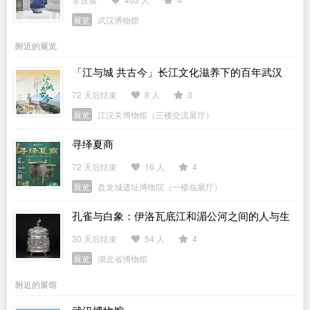
展览
武汉博物馆
附近的展览
「江与城 共古今」长江文化滋养下的百年武汉
72 天后结束
8 人
3
展览
江汉关博物馆（三楼交流展厅）
寻绎夏商
72 天后结束
16 人
4
展览
盘龙城遗址博物院（一楼临展厅）
孔雀与白象：伊洛瓦底江和湄公河之间的人与生
活
30 天后结束
54 人
4
展览
湖北省博物馆
附近的展馆