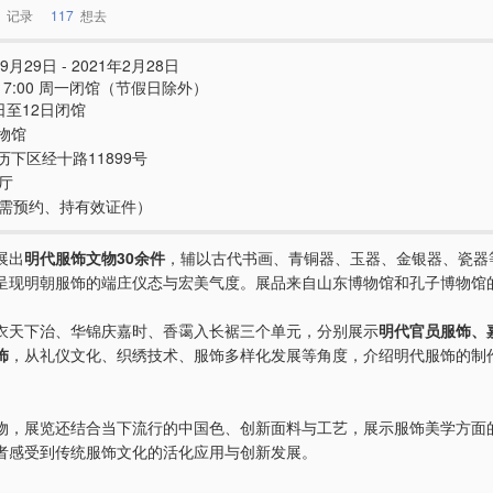
记录
117
想去
9月29日 - 2021年2月28日
 - 17:00 周一闭馆（节假日除外）
日至12日闭馆
物馆
历下区经十路11899号
展厅
e（需预约、持有效证件）
展出
明代服饰文物30余件
，辅以古代书画、青铜器、玉器、金银器、瓷器
呈现明朝服饰的端庄仪态与宏美气度。展品来自山东博物馆和孔子博物馆
衣天下治、华锦庆嘉时、香霭入长裾三个单元，分别展示
明代官员服饰、
饰
，从礼仪文化、织绣技术、服饰多样化发展等角度，介绍明代服饰的制
物，展览还结合当下流行的中国色、创新面料与工艺，展示服饰美学方面
者感受到传统服饰文化的活化应用与创新发展。