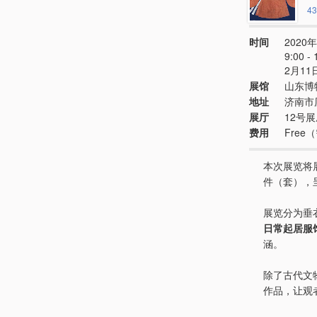
43
时间
2020年
9:00
2月11
展馆
山东博
地址
济南市
展厅
12号
费用
Fre
本次展览将
件（套），
展览分为垂
日常起居服
涵。
除了古代文
作品，让观