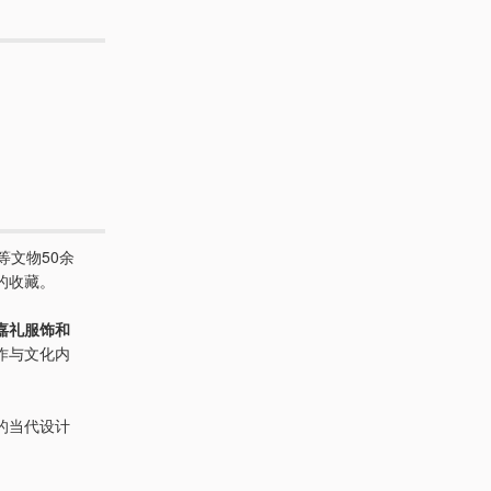
等文物50余
的收藏。
嘉礼服饰和
作与文化内
的当代设计