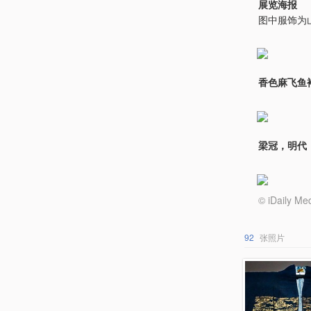
展览海报
图中服饰为
香色麻飞鱼
梁冠，明代
© iDail
92
张照片