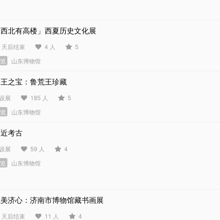
「西北有高楼」西夏历史文化展
4 天后结束
4 人
5
展览
山东博物馆
鲁王之宝：鲁荒王珍藏
设展
185 人
5
展览
山东博物馆
走近考古
设展
59 人
4
展览
山东博物馆
以美济心：济南市博物馆藏书画展
2 天后结束
11 人
4