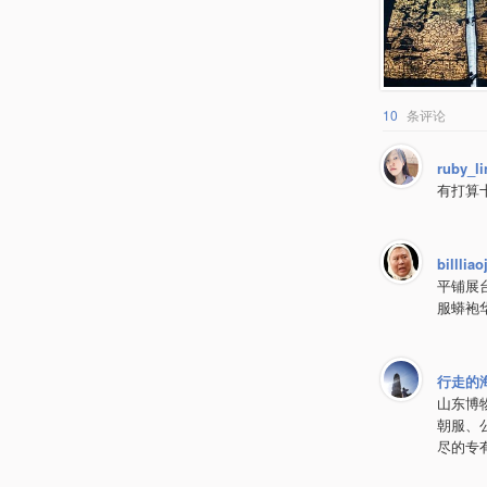
10
条评论
ruby_li
有打算
billliao
平铺展
服蟒袍
行走的
山东博
朝服、
尽的专