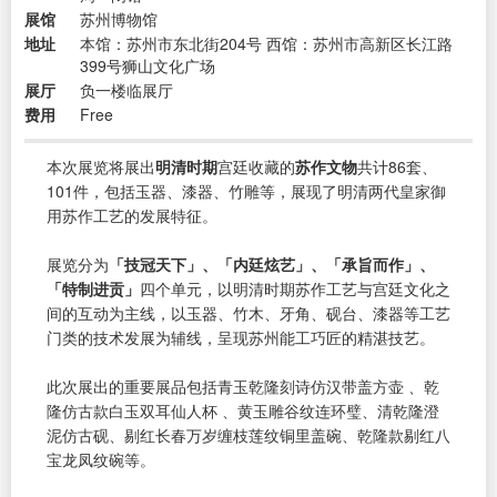
展馆
苏州博物馆
地址
本馆：苏州市东北街204号 西馆：苏州市高新区长江路
399号狮山文化广场
展厅
负一楼临展厅
费用
Free
本次展览将展出
明清时期
宫廷收藏的
苏作文物
共计86套、
101件，包括玉器、漆器、竹雕等，展现了明清两代皇家御
用苏作工艺的发展特征。
展览分为
「技冠天下」、「内廷炫艺」、「承旨而作」、
「特制进贡」
四个单元，以明清时期苏作工艺与宫廷文化之
间的互动为主线，以玉器、竹木、牙角、砚台、漆器等工艺
门类的技术发展为辅线，呈现苏州能工巧匠的精湛技艺。
此次展出的重要展品包括青玉乾隆刻诗仿汉带盖方壶 、乾
隆仿古款白玉双耳仙人杯 、黄玉雕谷纹连环璧、清乾隆澄
泥仿古砚、剔红长春万岁缠枝莲纹铜里盖碗、乾隆款剔红八
宝龙凤纹碗等。