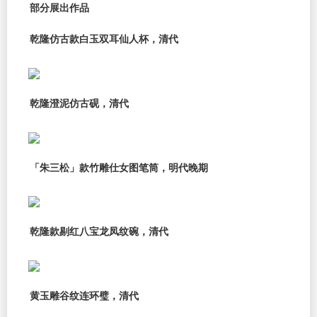
部分展出作品
乾隆仿古款白玉双耳仙人杯，清代
乾隆澄泥仿古砚，清代
「朱三松」款竹雕仕女图笔筒，明代晚期
乾隆款剔红八宝龙凤纹碗，清代
黄玉雕谷纹连环璧，清代