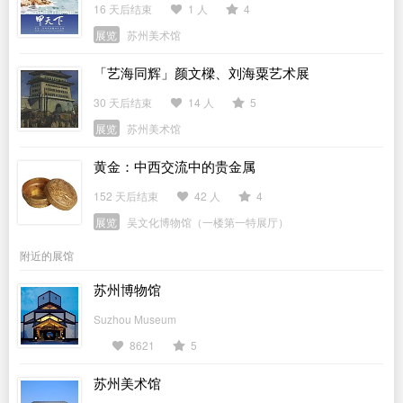
16 天后结束
1 人
4
展览
苏州美术馆
「艺海同辉」颜文樑、刘海粟艺术展
30 天后结束
14 人
5
展览
苏州美术馆
黄金：中西交流中的贵金属
152 天后结束
42 人
4
展览
吴文化博物馆（一楼第一特展厅）
附近的展馆
苏州博物馆
Suzhou Museum
8621
5
苏州美术馆