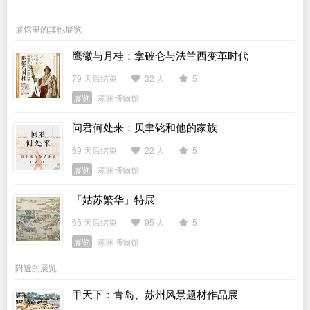
展馆里的其他展览
鹰徽与月桂：拿破仑与法兰西变革时代
79 天后结束
32 人
5
展览
苏州博物馆
问君何处来：贝聿铭和他的家族
69 天后结束
22 人
5
展览
苏州博物馆
「姑苏繁华」特展
65 天后结束
95 人
5
展览
苏州博物馆
附近的展览
甲天下：青岛、苏州风景题材作品展