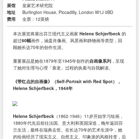
展馆
皇家艺术研究院
地址
Burlington House, Piccadilly, London W1J 0BD
费用
全票：12英镑
本次展览将展出芬兰现代主义画家
Helene Schjerfbeck
的
超过
60幅
画作，涵盖肖像画、风景画和静物画等类型，回
顾她长达70年的创作生涯。
重要展品是她在1879年至1945年创作的
自画像系列
，呈现
了她对生理与心理「衰老」过程的执着与自我解读。
《带红点的自画像》（Self-Portrait with Red Spot），
Helene Schjerfbeck，1944年
Helene Schjerfbeck
（1862-1946）11岁开始学习绘画，
1880年代先后前往法国、意大利和英国深造，晚年返回芬
兰生活，最终在瑞典去世。在长达70年的艺术生涯中，她
的绘画经历了现实主义、自然主义、印象派的风格转变，后