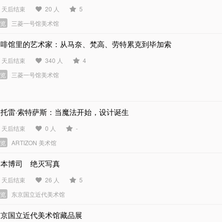
8 天后结束
20 人
5
展览
三菱一号馆美术馆
咖啡馆里的艺术家：从马奈、梵高、劳特累克到毕加索
8 天后结束
340 人
4
展览
三菱一号馆美术馆
埃托雷·索特萨斯：当魔法开始，设计诞生
9 天后结束
0 人
-
展览
ARTIZON 美术馆
杉本博司 绝灭写真
8 天后结束
26 人
5
展览
东京国立近代美术馆
东京国立近代美术馆藏品展