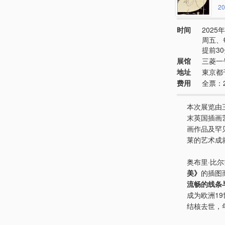
20
时间
2025年
周五、
提前3
展馆
三菱一
地址
東京都
费用
全票：2
本次展览由
末英国插画
画作品及罕
莱的艺术成
奥布里·比尔
美》
的插图
流畅的线条
成为欧洲19
结核去世，