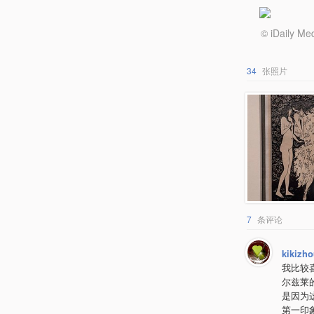
© iDail
34
张照片
7
条评论
kikizh
我比较
尔兹莱
是因为
第一印