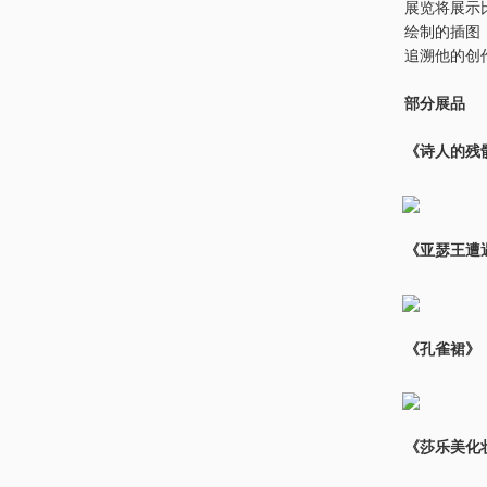
展览将展示
绘制的插图
追溯他的创
部分展品
《诗人的残骸》
《亚瑟王遭
《孔雀裙》，Au
《莎乐美化妆II