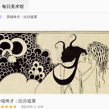
ㆍ每日美术馆
京
异端奇才：比尔兹莱
异端奇才：比尔兹莱
排队时间
0
分钟