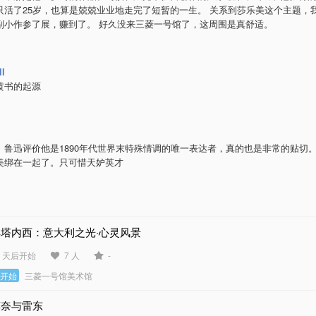
只活了25岁，也算是兢兢业业地走完了短暂的一生。 关系到莎乐美这个主题，
副小作参了展，赚到了。 好久没来三菱一号馆了，这周围是真舒适。
ll
黄书的起源
。鲁迅评价他是1890年代世界末特殊情调的唯一表达者，真的也是非常的贴切
美绑在一起了。只可惜天妒英才
丰塔内西：意大利之光·心灵风景
2 天后开始
7 人
-
未开始
三菱一号馆美术馆
莫奈与雷东