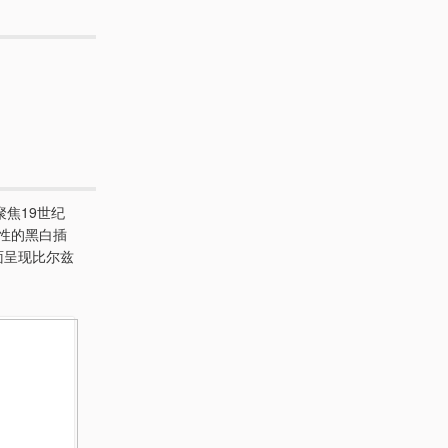
焦19世纪
代表性的黑白插
面呈现比尔兹