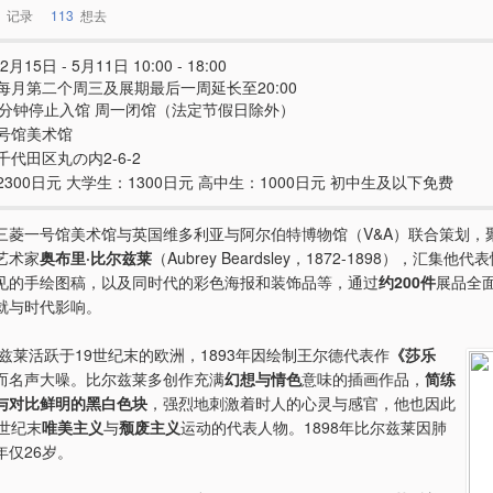
记录
113
想去
2月15日 - 5月11日 10:00 - 18:00
每月第二个周三及展期最后一周延长至20:00
0分钟停止入馆 周一闭馆（法定节假日除外）
号馆美术馆
千代田区丸の内2-6-2
300日元 大学生：1300日元 高中生：1000日元 初中生及以下免费
三菱一号馆美术馆与英国维多利亚与阿尔伯特博物馆（V&A）联合策划，聚
艺术家
奥布里·比尔兹莱
（Aubrey Beardsley，1872-1898），汇集他
见的手绘图稿，以及同时代的彩色海报和装饰品等，通过
约200件
展品全
就与时代影响。
兹莱活跃于19世纪末的欧洲，1893年因绘制王尔德代表作
《莎乐
而名声大噪。比尔兹莱多创作充满
幻想与情色
意味的插画作品，
简练
与对比鲜明的黑白色块
，强烈地刺激着时人的心灵与感官，他也因此
世纪末
唯美主义
与
颓废主义
运动的代表人物。1898年比尔兹莱因肺
年仅26岁。