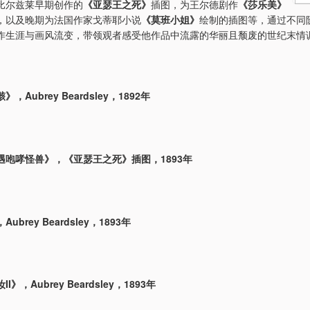
比尔兹莱早期创作的
《亚瑟王之死》
插图，为王尔德剧作
《莎乐美》
，以及晚期为法国作家戈蒂耶小说
《莫班小姐》
绘制的插图等，通过不同
作生涯与画风流变，带领观者感受他作品中流露的华丽且颓废的世纪末情
，Aubrey Beardsley，1892年
遇咆哮怪兽》，《亚瑟王之死》插图，1893年
brey Beardsley，1893年
》，Aubrey Beardsley，1893年