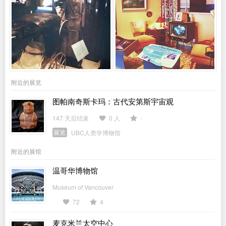
附近的展览
图帕南奇斯卡玛：古代安第斯宇宙观
147 天后结束
0 人
-
展览
UBC人类学博物馆
附近的展馆
温哥华博物馆
Museum of Vancouver
72
4
麦克米兰太空中心