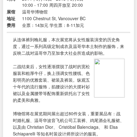
10:00 - 17:00 周四开放至 20:00
展馆
温哥华博物馆
地址
1100 Chestnut St, Vancouver BC
费用
全票：14加元 学生票：8-11加元
从连体裤到晚礼服，本次展览将从女性服装演变的历史角
度，通过一系列高级定制成衣及温哥华本土制作的服饰，来
反映二战对温哥华乃至加拿大社会所造成的影响。
二战结束后，女性逐渐摆脱了战时的宽松
服装和粗厚牛仔，换上强调女性腰线、色
彩明亮的优雅套装、裙装及裤装。纵观五
十年代的流行服饰，掐腰设计的大摆衬衫
裙以及金属腰带等配饰重新烘托出了女性
的柔美和典雅。
博物馆将在展览期间展出超过80件女装，重要展品有：战
时婚礼服、温哥华波音飞机公司工装裤、鸡尾酒会礼服裙、
以及由 Christian Dior、 Cristóbal Balenciaga、 和 Elsa
Schiaparelli 等知名时装设计师所设计的服装。