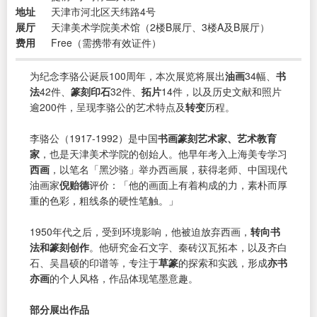
地址
天津市河北区天纬路4号
展厅
天津美术学院美术馆（2楼B展厅、3楼A及B展厅）
费用
Free（需携带有效证件）
为纪念李骆公诞辰100周年，本次展览将展出
油画
34幅、
书
法
42件、
篆刻印石
32件、
拓片
14件，以及历史文献和照片
逾200件，呈现李骆公的艺术特点及
转变
历程。
李骆公（1917-1992）是中国
书画篆刻艺术家、艺术教育
家
，也是天津美术学院的创始人。他早年考入上海美专学习
西画
，以笔名「黑沙骆」举办西画展，获得老师、中国现代
油画家
倪贻德
评价：「他的画面上有着构成的力，素朴而厚
重的色彩，粗线条的硬性笔触。」
1950年代之后，受到环境影响，他被迫放弃西画，
转向书
法和篆刻创作
。他研究金石文字、秦砖汉瓦拓本，以及齐白
石、吴昌硕的印谱等，专注于
草篆
的探索和实践，形成
亦书
亦画
的个人风格，作品体现笔墨意趣。
部分展出作品