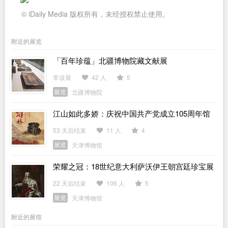
© iDaily Media 版权所有，未经授权禁止使用。
附近的展览
「百年珍蕴」北疆博物院藏文献展
常设展
42 人
5
展览
北疆博物院
江山如此多娇：庆祝中国共产党成立105周年馆
藏书画特展
53 天后结束
11 人
4
展览
天津博物馆
荣耀之冠：18世纪意大利萨沃伊王朝宫廷珍宝展
22 天后结束
106 人
5
展览
天津博物馆
附近的展馆