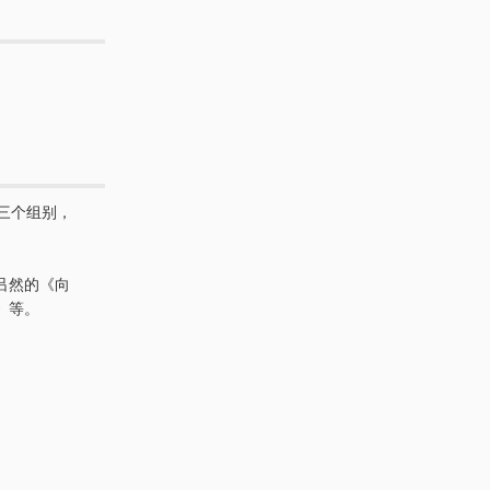
三个组别，
吕然的《向
》等。