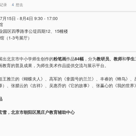
记录
4
想去
7月15日 - 8月4日 9:30 - 17:00
馆
业园区四季路李公堤四期12、15幢楼
术馆（1-3号展厅）
展出北京市中小学师生创作的
粉笔画
作品
84幅
，分为
教研员、教师
和
学生
画教育的普及成果，为师生美术作品提供交流与展示平台。
括王雅兰的《蝴蝶夫人》、高军的《拿圆号的兰兰》、丰睿的《蜂鸟》、
摹）、张腊云的《吉祥》、吴惠乔的《它的故事》、张赢心的《我的世界
品
宏雪，北京市朝阳区黑庄户教育辅助中心