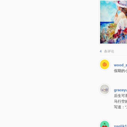
4
条评论
wood_
假期的
gracey
后生可
马行空
写道：
zqqljk