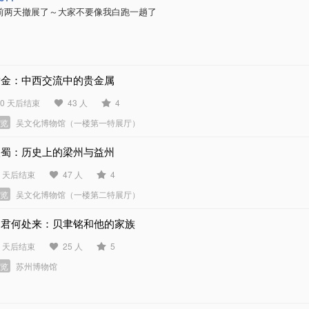
前两天撤展了～大家不要像我白跑一趟了
黄金：中西交流中的贵金属
50 天后结束
43 人
4
展览
吴文化博物馆（一楼第一特展厅）
入蜀：历史上的梁州与益州
0 天后结束
47 人
4
展览
吴文化博物馆（一楼第二特展厅）
问君何处来：贝聿铭和他的家族
7 天后结束
25 人
5
展览
苏州博物馆