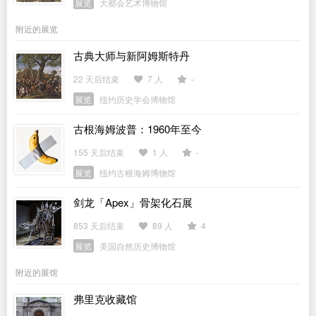
展览
大都会艺术博物馆
附近的展览
古典大师与新阿姆斯特丹
22 天后结束
7 人
-
展览
纽约历史学会博物馆
古根海姆波普：1960年至今
155 天后结束
1 人
-
展览
纽约古根海姆博物馆
剑龙「Apex」骨架化石展
853 天后结束
89 人
4
展览
美国自然历史博物馆
附近的展馆
弗里克收藏馆