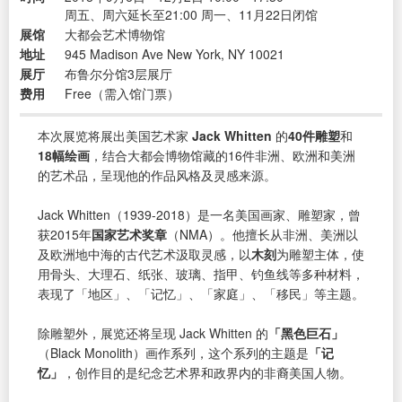
周五、周六延长至21:00 周一、11月22日闭馆
展馆
大都会艺术博物馆
地址
945 Madison Ave New York, NY 10021
展厅
布鲁尔分馆3层展厅
费用
Free（需入馆门票）
本次展览将展出美国艺术家
Jack Whitten
的
40件雕塑
和
18幅绘画
，结合大都会博物馆藏的16件非洲、欧洲和美洲
的艺术品，呈现他的作品风格及灵感来源。
Jack Whitten（1939-2018）是一名美国画家、雕塑家，曾
获2015年
国家艺术奖章
（NMA）。他擅长从非洲、美洲以
及欧洲地中海的古代艺术汲取灵感，以
木刻
为雕塑主体，使
用骨头、大理石、纸张、玻璃、指甲、钓鱼线等多种材料，
表现了「地区」、「记忆」、「家庭」、「移民」等主题。
除雕塑外，展览还将呈现 Jack Whitten 的
「黑色巨石」
（Black Monolith）画作系列，这个系列的主题是
「记
忆」
，创作目的是纪念艺术界和政界内的非裔美国人物。