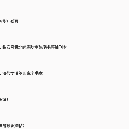
英华》残页
，临安府棚北睦亲坊南陈宅书籍铺刊本
，清代文澜阁四库全书本
玉律》
彝器款识法帖》