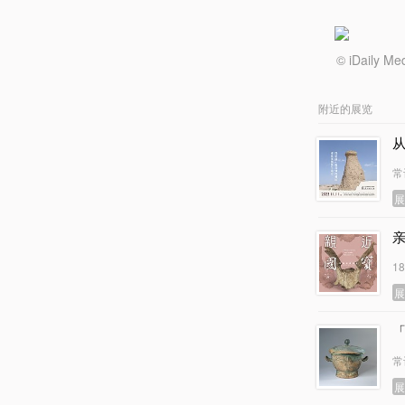
© iDail
附近的展览
常
1
常