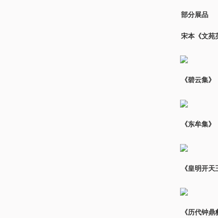
部分展品
宋本《文苑
《碧云集》
《东牟集》
《皇明开天
《历代钟鼎