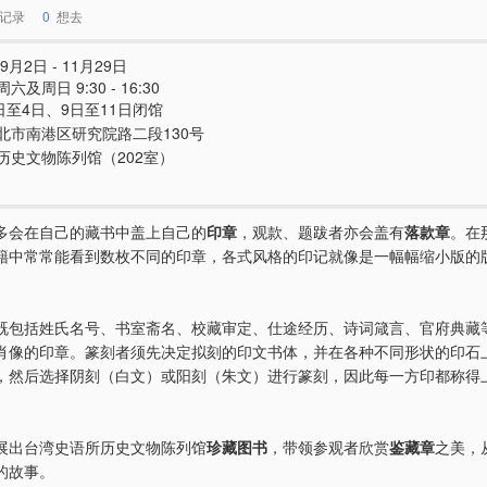
记录
0
想去
9月2日 - 11月29日
及周日 9:30 - 16:30
1日至4日、9日至11日闭馆
北市南港区研究院路二段130号
历史文物陈列馆（202室）
多会在自己的藏书中盖上自己的
印章
，观款、题跋者亦会盖有
落款章
。在
籍中常常能看到数枚不同的印章，各式风格的印记就像是一幅幅缩小版的
。
既包括姓氏名号、书室斋名、校藏审定、仕途经历、诗词箴言、官府典藏
肖像的印章。篆刻者须先决定拟刻的印文书体，并在各种不同形状的印石
，然后选择阴刻（白文）或阳刻（朱文）进行篆刻，因此每一方印都称得
展出台湾史语所历史文物陈列馆
珍藏图书
，带领参观者欣赏
鉴藏章
之美，
的故事。