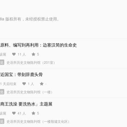
y Media 版权所有，未经授权禁止使用。
从原料、编写到再利用：边塞汉简的生命史
设展
11 人
5
展览
史语所历史文物陈列馆（201室）
亲近国宝：带刻辞鹿头骨
81 天后结束
1 人
-
展览
史语所历史文物陈列馆（一楼）
「商王洗澡 要洗热水」主题展
设展
41 人
5
展览
史语所历史文物陈列馆（一楼殷墟文化区）