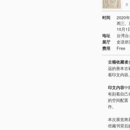
0
时间
2020年
周三、周六
10月
地址
台湾台
展厅
史语所
费用
Free
古籍收藏者
远的善本古
着印文内容
印文内容
中
有刻着自己
的空间配置
作。
本次展览将
些藏书背后