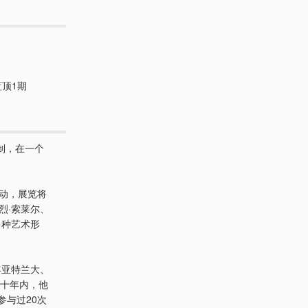
顶1期
制，在一个
活动，展览将
烈·索莱尔、
多种艺术形
年亚特兰大、
三十年内，他
参与过20次