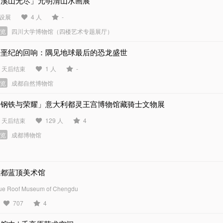
「溪山无尽」元明清山水画展
设展
4 人
-
展览
四川大学博物馆（四楼艺术专题展厅）
白垩纪的回响：隅见地球最后的恐龙盛世
3 天后结束
1 人
-
展览
成都自然博物馆
「钢铁与荣耀」意大利都灵王宫博物馆藏骑士文物展
4 天后结束
129 人
4
展览
成都博物馆
成都蓝顶美术馆
ue Roof Museum of Chengdu
707
4