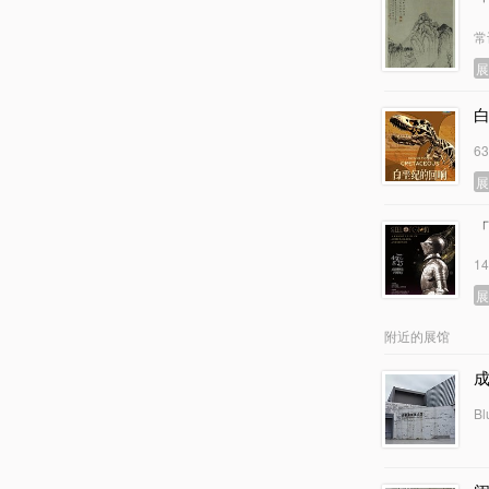
常
6
1
附近的展馆
Bl