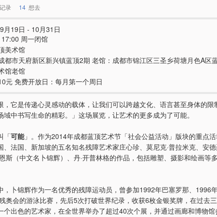
记录
14
想去
9月19日 - 10月31日
 - 17:00 周一闭馆
顶美术馆
成都市天府新区新兴镇蓝顶2期 老馆：成都市锦江区三圣乡荷塘月色A区蓝
术馆老馆
10元 免费开放日：每月第一个周日
限，它是传递心灵感动的载体，让我们可以跨越文化、语言甚至身体的限
场域中书写生命的精彩。」这场展览，让艺术的更多成为了可能。
叫「
可能
」。作为2014年成都蓝顶艺术节「社会公益活动」版块的重点
国、法国、新加坡的五名知名残障艺术家庄心珍、莫尼克·普拉米克、安德
伯恩斯（中文名卜锦辉）、丹·开普林格的作品，包括雕塑、摄影和绘画等
中，卜锦辉作为一名优秀的残障运动员，曾参加1992年巴塞罗那、1996
悉尼残奥会的游泳比赛，先后5次打破世界纪录，收获6枚金银奖牌，在过去
一个出色的艺术家，在全世界举办了超过40次个展，并通过画廊和博物馆