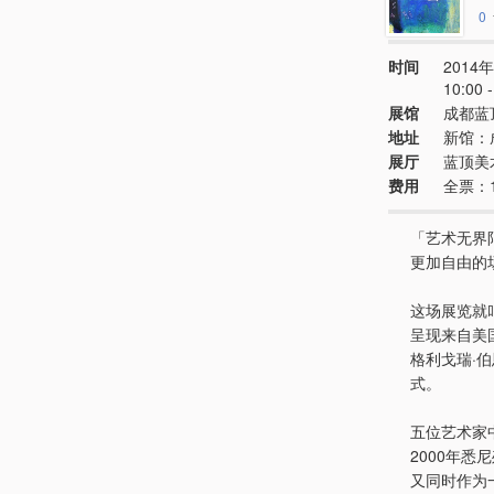
0
时间
2014年
10:00
展馆
成都蓝
地址
新馆：
展厅
蓝顶美
费用
全票：
「艺术无界
更加自由的
这场展览就
呈现来自美
格利戈瑞·
式。
五位艺术家
2000年
又同时作为