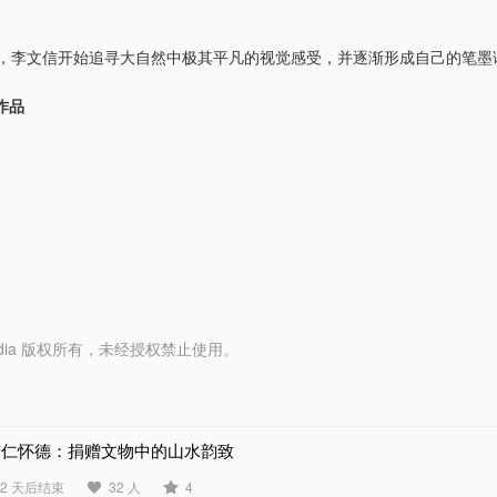
，李文信开始追寻大自然中极其平凡的视觉感受，并逐渐形成自己的笔墨
作品
y Media 版权所有，未经授权禁止使用。
景仁怀德：捐赠文物中的山水韵致
62 天后结束
32 人
4