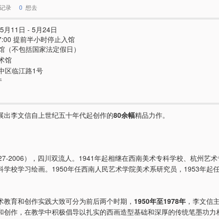
记录
0
想去
5月11日 - 5月24日
-17:00 提前半小时停止入馆
馆（不包括国家法定假日）
术馆
中区临江路1号
厅
展出李文信自上世纪五十年代起创作的
80余幅
精品力作。
927-2006），四川双流人。1941年起相继在西南美术专科学校、杭州艺
科学校学习绘画。1950年任西南人民艺术学院美术系研究员，1953年起
术教育和创作实践大致可分为前后两个时期，
1950年至1978年
，李文信
和创作，在教学中积极倡导以扎实的西画造型基础和深厚的传统笔墨功力