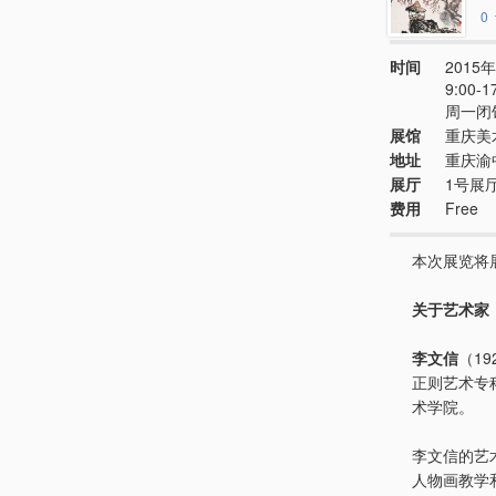
0
时间
2015年
9:00
周一闭
展馆
重庆美
地址
重庆渝
展厅
1号展
费用
Free
本次展览将
关于艺术家
李文信
（1
正则艺术专
术学院。
李文信的艺
人物画教学