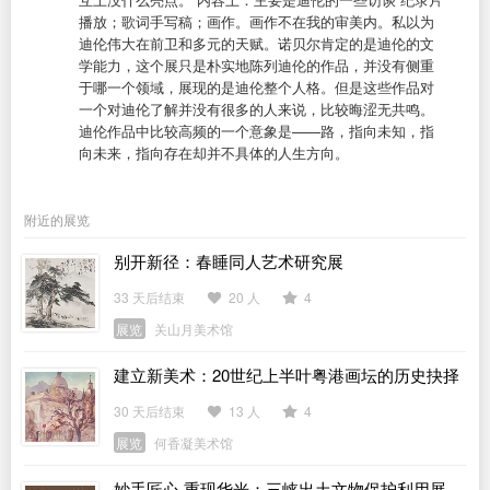
播放；歌词手写稿；画作。画作不在我的审美内。私以为
迪伦伟大在前卫和多元的天赋。诺贝尔肯定的是迪伦的文
学能力，这个展只是朴实地陈列迪伦的作品，并没有侧重
于哪一个领域，展现的是迪伦整个人格。但是这些作品对
一个对迪伦了解并没有很多的人来说，比较晦涩无共鸣。
迪伦作品中比较高频的一个意象是——路，指向未知，指
向未来，指向存在却并不具体的人生方向。
附近的展览
别开新径：春睡同人艺术研究展
33 天后结束
20 人
4
展览
关山月美术馆
建立新美术：20世纪上半叶粤港画坛的历史抉择
30 天后结束
13 人
4
展览
何香凝美术馆
妙手匠心 重现华光：三峡出土文物保护利用展