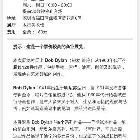
周六、周日 10:00 - 20:00
提前30分钟停止入场
地址
深圳市福田区保税区蓝花道6号
展厅
木星美术馆
费用
全票：180元
提示：这是一个票价较高的商业展览。
本次展览将展出
Bob Dylan
（鲍勃·迪伦）从1960年代至今
超过120件
作品，包括手稿、素描、油画、雕塑及影像等，
展现他在艺术领域的创作。
Bob Dylan
1941年出生于明尼苏达州，自1961年发布首张
专辑至今，唱片总销量超过1亿。他从1960年代开始尝试进
行绘画创作，题材大多来源于对人、生活和记忆的观察与感
悟，例如速写巡演途中的见闻、描绘沿途风景等。
本展聚焦 Bob Dylan 的
6个
系列作品——早期纸本作品、填
绘留白系列、新奥尔良系列、铁艺、书写世界、平凡之路。
这些作品展现了迪伦的多元身份，也见证了他的成长历程与