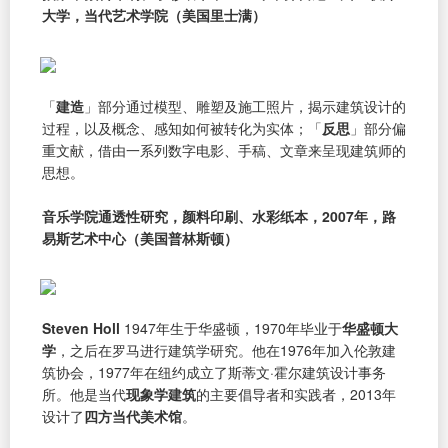
大学，当代艺术学院（美国里士满）
「
建造
」部分通过模型、雕塑及施工照片，揭示建筑设计的
过程，以及概念、感知如何被转化为实体；「
反思
」部分偏
重文献，借由一系列数字电影、手稿、文章来呈现建筑师的
思想。
音乐学院通透性研究，颜料印刷、水彩纸本，2007年，路
易斯艺术中心（美国普林斯顿）
Steven Holl
1947年生于华盛顿，1970年毕业于
华盛顿大
学
，之后在罗马进行建筑学研究。他在1976年加入伦敦建
筑协会，1977年在纽约成立了斯蒂文·霍尔建筑设计事务
所。他是当代
现象学建筑
的主要倡导者和实践者，2013年
设计了
四方当代美术馆
。