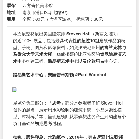
展馆
四方当代美术馆
地址
南京市浦口区珍七路9号
费用
全票：60元（含湖区游览） 优惠票：30元
本次展览将展出美国建筑师
Steven Holl
（斯蒂文·霍尔）
的近100件展品，包括最具代表性的
超过10组
建筑作品的模
型、手稿、图片和影像资料，如宾夕法尼亚州的
富兰克林与
马歇尔大学艺术大楼
、华盛顿哥伦比亚特区的
肯尼迪表演艺
术中心
扩建工程、
路易斯艺术中心
以及
伦敦玛吉中心
等。
路易斯艺术中心，美国普林斯顿 ©Paul Warchol
展览分为三部分：「
思考
」部分是参观者了解 Steven Holl
创作的起点，展示用水彩绘制的建筑手稿、小型探索性模
型、材料碎片等，呈现建筑师从零碎想法的产生到构建每个
项目基础的
初期思考
过程。
抽象，颜料印刷、水彩纸本，2016年，弗吉尼亚州立联邦