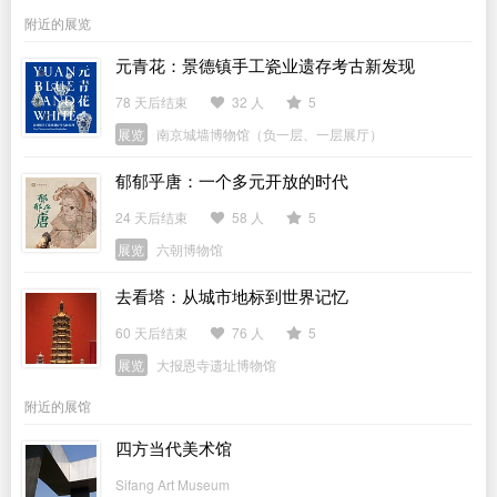
附近的展览
元青花：景德镇手工瓷业遗存考古新发现
78 天后结束
32 人
5
展览
南京城墙博物馆（负一层、一层展厅）
郁郁乎唐：一个多元开放的时代
24 天后结束
58 人
5
展览
六朝博物馆
去看塔：从城市地标到世界记忆
60 天后结束
76 人
5
展览
大报恩寺遗址博物馆
附近的展馆
四方当代美术馆
Sifang Art Museum