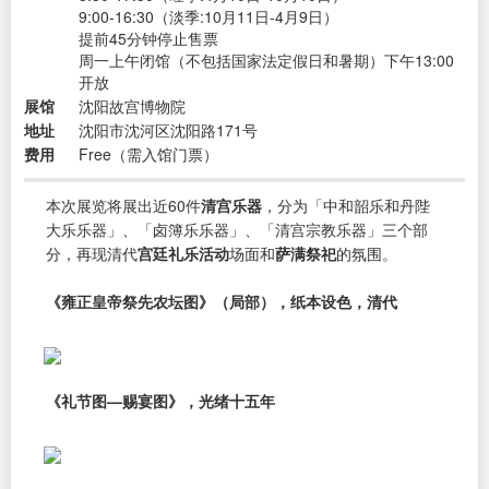
9:00-16:30（淡季:10月11日-4月9日）
提前45分钟停止售票
周一上午闭馆（不包括国家法定假日和暑期）下午13:00
开放
展馆
沈阳故宫博物院
地址
沈阳市沈河区沈阳路171号
费用
Free（需入馆门票）
本次展览将展出近60件
清宫乐器
，分为「中和韶乐和丹陛
大乐乐器」、「卤簿乐乐器」、「清宫宗教乐器」三个部
分，再现清代
宫廷礼乐活动
场面和
萨满祭祀
的氛围。
《雍正皇帝祭先农坛图》（局部），纸本设色，清代
《礼节图—赐宴图》，光绪十五年