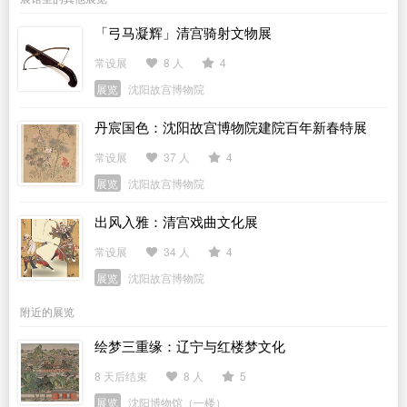
「弓马凝辉」清宫骑射文物展
常设展
8 人
4
展览
沈阳故宫博物院
丹宸国色：沈阳故宫博物院建院百年新春特展
常设展
37 人
4
展览
沈阳故宫博物院
出风入雅：清宫戏曲文化展
常设展
34 人
4
展览
沈阳故宫博物院
附近的展览
绘梦三重缘：辽宁与红楼梦文化
8 天后结束
8 人
5
展览
沈阳博物馆（一楼）