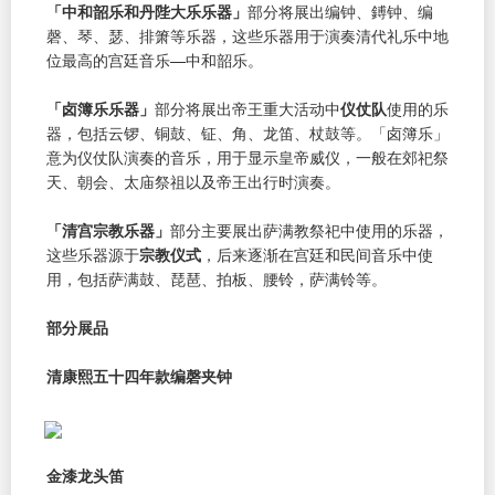
「中和韶乐和丹陛大乐乐器」
部分将展出编钟、鎛钟、编
磬、琴、瑟、排箫等乐器，这些乐器用于演奏清代礼乐中地
位最高的宫廷音乐—中和韶乐。
「卤簿乐乐器」
部分将展出帝王重大活动中
仪仗队
使用的乐
器，包括云锣、铜鼓、钲、角、龙笛、杖鼓等。「卤簿乐」
意为仪仗队演奏的音乐，用于显示皇帝威仪，一般在郊祀祭
天、朝会、太庙祭祖以及帝王出行时演奏。
「清宫宗教乐器」
部分主要展出萨满教祭祀中使用的乐器，
这些乐器源于
宗教仪式
，后来逐渐在宫廷和民间音乐中使
用，包括萨满鼓、琵琶、拍板、腰铃，萨满铃等。
部分展品
清康熙五十四年款编磬夹钟
金漆龙头笛