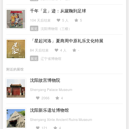
千年「足」迹：从蹴鞠到足球
104 天后结束
5 人
5
展览
沈阳博物馆（三楼）
「星起河洛」夏商周中原礼乐文化特展
84 天后结束
4 人
-
展览
辽宁省博物馆
附近的展馆
沈阳故宫博物院
Shenyang Palace Museum
2066
4
沈阳新乐遗址博物馆
Shenyang Xinle Ancient Ruins Museum
121
4