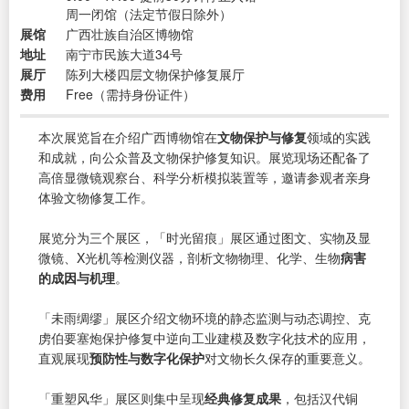
周一闭馆（法定节假日除外）
展馆
广西壮族自治区博物馆
地址
南宁市民族大道34号
展厅
陈列大楼四层文物保护修复展厅
费用
Free（需持身份证件）
本次展览旨在介绍广西博物馆在
文物保护与修复
领域的实践
和成就，向公众普及文物保护修复知识。展览现场还配备了
高倍显微镜观察台、科学分析模拟装置等，邀请参观者亲身
体验文物修复工作。
展览分为三个展区，「时光留痕」展区通过图文、实物及显
微镜、X光机等检测仪器，剖析文物物理、化学、生物
病害
的成因与机理
。
「未雨绸缪」展区介绍文物环境的静态监测与动态调控、克
虏伯要塞炮保护修复中逆向工业建模及数字化技术的应用，
直观展现
预防性与数字化保护
对文物长久保存的重要意义。
「重塑风华」展区则集中呈现
经典修复成果
，包括汉代铜