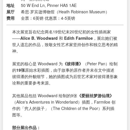
地址
50 W End Ln, Pinner HA5 1AE
展厅
希思·罗宾逊博物馆（Heath Robinson Museum）
费用
全票：6英镑 优惠票：4-5英镑
本次展览旨在纪念两名19世纪末20世纪初的女性插画家
——
Alice B. Woodward
和
Edith Farmiloe
，展出她们被
世人遗忘的作品，致敬女性艺术家坚持创作和独立思考的精
神。
展览的核心是 Woodward 为
《彼得潘》
（Peter Pan）绘制
的
19张
原始水彩插图，由于故事的原作者并未在文中描述
彼得潘的外貌细节，她的插图成为后世艺术家对彼得潘形象
诠释的重要参考来源。
其他展品包括 Woodward 绘制的9张
《爱丽丝梦游仙境》
（Alice's Adventures in Wonderland）插图，Farmiloe 创
作的「穷人的孩子」（The Children of the Poor）系列插
图等。
部分展出作品：