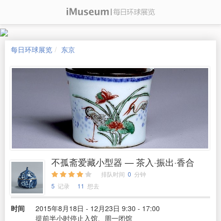
每日环球展览
东京
不孤斋爱藏小型器 — 茶入·振出·香合
排队时间
0
分钟
5
记录
11
想去
时间
2015年8月18日 - 12月23日 9:30 - 17:00
提前半小时停止入馆、周一闭馆