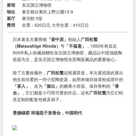
展馆
东京国立博物馆
地址
東京都台東区上野公園13-9
展厅
東洋館 5室
费用
全票：620日元 大学生票：410日元
日本著名古董商铺
「壶中居」
创始人
广田松繁
（Matsushige Hiroda）
号
「不孤斋」
，1950年将其近
500件私人收藏捐赠给东京国立博物馆，藏品以中国顶级陶
瓷器为主，是东京国立博物馆东亚陶瓷藏品的重要核心。
除了古董收藏外，
广田松繁
还精通茶道，本次展览因此展出
他生前珍爱的一些小型陶瓷器，如用来储存抹茶粉或茶叶的
「茶入」
、名为
「振出」
的糖果小容器、保存香料的
「香
合」
，它们都是小巧而可爱的作品，还有
广田松繁
为它们特
意定制的配套包袱及箱子。
景德镇窑 祥瑞茄子形香合，中国明代