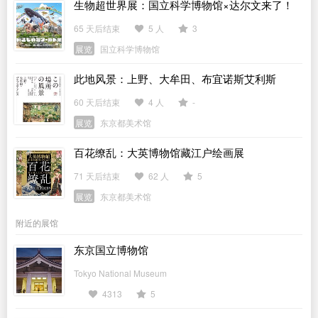
生物超世界展：国立科学博物馆×达尔文来了！
65 天后结束
5 人
3
展览
国立科学博物馆
此地风景：上野、大牟田、布宜诺斯艾利斯
60 天后结束
4 人
-
展览
东京都美术馆
百花缭乱：大英博物馆藏江户绘画展
71 天后结束
62 人
5
展览
东京都美术馆
附近的展馆
东京国立博物馆
Tokyo National Museum
4313
5