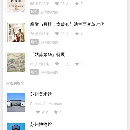
66 天后结束
26 人
5
展览
苏州博物馆
鹰徽与月桂：拿破仑与法兰西变革时代
76 天后结束
38 人
4
展览
苏州博物馆
「姑苏繁华」特展
62 天后结束
96 人
5
展览
苏州博物馆
附近的展馆
苏州美术馆
Suzhou Art Museum
912
4
苏州博物馆