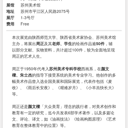
展馆
苏州美术馆
地址
苏州市平江区人民路2075号
展厅
1-3号厅
费用
Free
本次展览由陕西师范大学、陕西省美术家协会、苏州美术馆
主办，将展出
周正
及其
老师、学生
的绘画作品逾
50件
，辅
以部分文献、实物资料，共计超过100件，较为全面地呈现
周正的艺术人生。
周正于1950年代考入
苏州美术专科学校
西画系，在
颜文
樑、朱士杰
的指导下接受系统的美术专业学习。他创作的多
幅美术作品曾入选全国美展和国际展览，代表作包括《麦
收》、《雨后长安夜》、《艰难岁月》、《小羊羔快长大》
等。
周正还是
颜文樑
「大众美育」理念的践行者，对美术创作和
教育有一定的研究，迄今共发表6部学术著作，以及多篇论
文、评论、译文，如《油画技法》《绘画构图原理》《艺术
教育在整体教育中的位置》等。