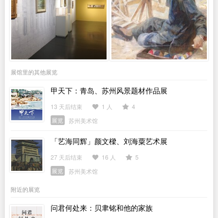
展馆里的其他展览
甲天下：青岛、苏州风景题材作品展
13 天后结束
1 人
4
展览
苏州美术馆
「艺海同辉」颜文樑、刘海粟艺术展
27 天后结束
16 人
5
展览
苏州美术馆
附近的展览
问君何处来：贝聿铭和他的家族