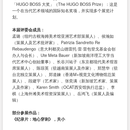
「HUGO BOSS 大奖」（The HUGO BOSS Prize）：这是
一个在当代艺术领域的国际知名奖项，并实现多个展览计
划。
本届评委会成员：
孟璐（纽约古根海姆美术馆亚洲艺术部策展人）、侯瀚如
（策展人及艺术批评家）、Patrizia Sandretto Re
Rebaudengo（意大利都灵山德雷托·雷·雷包登戈基金会创
办人与会长）、Ute Meta Bauer（新加坡南洋理工大学当
代艺术中心创始董事）、长谷川祐子（东京都现代美术馆首
席策展人）、陈琼英（驻越南策展人及作家）、郑慧华（驻
台北独立策展人）、郑道鍊（香港M+视觉文化博物馆总策
展人）、段建宇（艺术家）、张奕满（新加坡艺术家、策展
人及作家）、Karen Smith（OCAT西安馆执行总监）、李
棋（上海外滩美术馆资深策展人）、岳鸿飞（策展人及编
辑）
部分参展作品：
《纪录片：地心穿刺》，关小