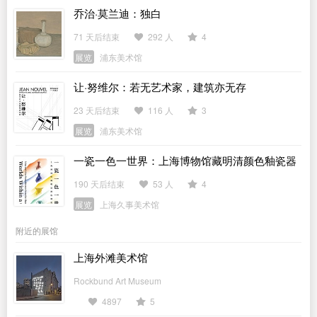
乔治·莫兰迪：独白
71 天后结束
292 人
4
展览
浦东美术馆
让·努维尔：若无艺术家，建筑亦无存
23 天后结束
116 人
3
展览
浦东美术馆
一瓷一色一世界：上海博物馆藏明清颜色釉瓷器
特展
190 天后结束
53 人
4
展览
上海久事美术馆
附近的展馆
上海外滩美术馆
Rockbund Art Museum
4897
5