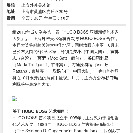
展馆
上海外滩美术馆
地址
上海市黄浦区虎丘路20号
费用
全票：30元 学生票：10元
继2013年成功举办第一届「HUGO BOSS 亚洲新锐艺术家
大奖」后，上海外滩美术馆将再次与 HUGO BOSS 合作，
本届大奖将继续关注大中华地区，同时放眼东南亚，6月末
已公布入围的6位艺术家，分别是
关小
（中国大陆）、
黄博
志
（台湾）、
莫萨
（Moe Satt，缅甸）、
谷口玛利亚
（Maria Taniguchi，菲律宾）、
万迪拉塔纳
（Vandy
Rattana，柬埔寨），及
杨心广
（中国大陆），他们的作品
将在10月末开始的展览中呈现。11月，主办方公布
谷口玛
利亚
获得最终的大奖。
关于 HUGO BOSS 艺术项目：
HUGO BOSS 艺术项目成立于1995年，主要致力于推动当
代艺术发展。1996年，HUGO BOSS 与古根海姆基金会
（The Solomon R. Guggenheim Foundation）一同创办了