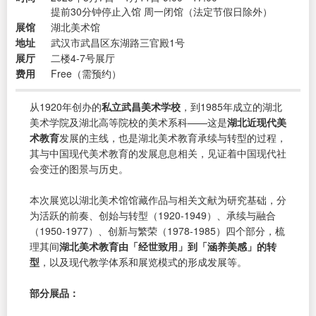
提前30分钟停止入馆 周一闭馆（法定节假日除外）
展馆
湖北美术馆
地址
武汉市武昌区东湖路三官殿1号
展厅
二楼4-7号展厅
费用
Free（需预约）
从1920年创办的
私立武昌美术学校
，到1985年成立的湖北
美术学院及湖北高等院校的美术系科——这是
湖北近现代美
术教育
发展的主线，也是湖北美术教育承续与转型的过程，
其与中国现代美术教育的发展息息相关，见证着中国现代社
会变迁的图景与历史。
本次展览以湖北美术馆馆藏作品与相关文献为研究基础，分
为活跃的前奏、创始与转型（1920-1949）、承续与融合
（1950-1977）、创新与繁荣（1978-1985）四个部分，梳
理其间
湖北美术教育由「经世致用」到「涵养美感」的转
型
，以及现代教学体系和展览模式的形成发展等。
部分展品：