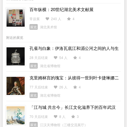
百年纵横：20世纪湖北美术文献展
常设展
240 人
4
展览
湖北美术馆
附近的展览
孔雀与白象：伊洛瓦底江和湄公河之间的人与生
活
28 天后结束
54 人
4
展览
湖北省博物馆
克里姆林宫的瑰宝：从彼得一世到叶卡捷琳娜二
世
77 天后结束
26 人
4
展览
湖北省博物馆
「江与城 共古今」长江文化滋养下的百年武汉
70 天后结束
8 人
3
展览
江汉关博物馆（三楼交流展厅）