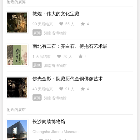
附近的展览
敦煌：伟大的文化宝藏
99 天后结束
55 人
4
展览
湖南省博物馆
南北有二石：齐白石、傅抱石艺术展
1 天后结束
70 人
4
展览
湖南省博物馆
佛光金影：院藏历代金铜佛像艺术
43 天后结束
91 人
4
展览
湖南省博物馆
附近的展馆
长沙简牍博物馆
Changsha Jiandu Museum