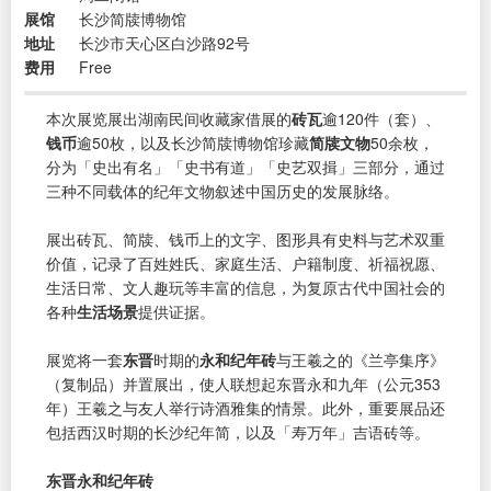
展馆
长沙简牍博物馆
地址
长沙市天心区白沙路92号
费用
Free
本次展览展出湖南民间收藏家借展的
砖瓦
逾120件（套）、
钱币
逾50枚，以及长沙简牍博物馆珍藏
简牍文物
50余枚，
分为「史出有名」「史书有道」「史艺双揖」三部分，通过
三种不同载体的纪年文物叙述中国历史的发展脉络。
展出砖瓦、简牍、钱币上的文字、图形具有史料与艺术双重
价值，记录了百姓姓氏、家庭生活、户籍制度、祈福祝愿、
生活日常、文人趣玩等丰富的信息，为复原古代中国社会的
各种
生活场景
提供证据。
展览将一套
东晋
时期的
永和纪年砖
与王羲之的《兰亭集序》
（复制品）并置展出，使人联想起东晋永和九年（公元353
年）王羲之与友人举行诗酒雅集的情景。此外，重要展品还
包括西汉时期的长沙纪年简，以及「寿万年」吉语砖等。
东晋永和纪年砖