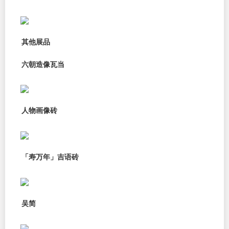
其他展品
六朝造像瓦当
人物画像砖
「寿万年」吉语砖
吴简