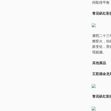
间取得平衡
青花矾红彩
康熙二十三
燃窑火，但
新变化，景
现超越。
其他展品
五彩描金龙
青花矾红彩