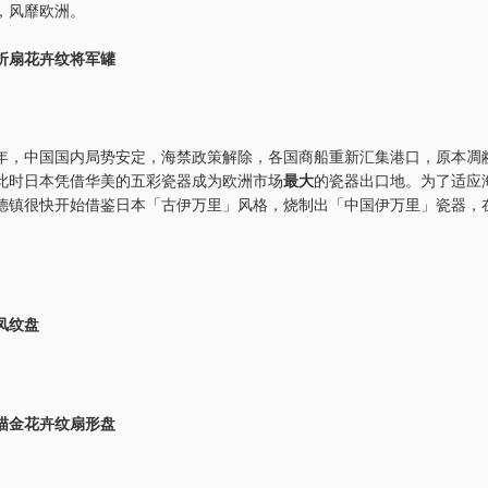
，风靡欧洲。
折扇花卉纹将军罐
年，中国国内局势安定，海禁政策解除，各国商船重新汇集港口，原本凋
此时日本凭借华美的五彩瓷器成为欧洲市场
最大
的瓷器出口地。为了适应
德镇很快开始借鉴日本「古伊万里」风格，烧制出「中国伊万里」瓷器，
凤纹盘
描金花卉纹扇形盘