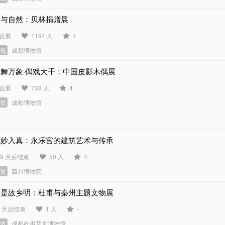
人与自然：贝林捐赠展
设展
1194 人
4
展览
成都博物馆
影舞万象·偶戏大千：中国皮影木偶展
设展
738 人
4
展览
成都博物馆
观妙入真：永乐宫的建筑艺术与传承
19 天后结束
50 人
4
展览
四川博物院
月是故乡明：杜甫与秦州主题文物展
0 天后结束
1 人
-
展览
成都杜甫草堂博物馆