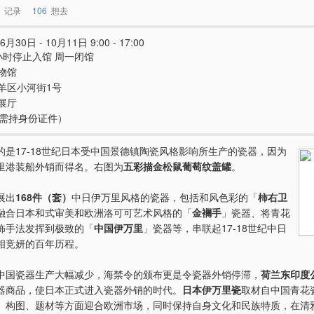
记录
106
想去
6月30日 - 10月11日 9:00 - 17:00
小时停止入馆 周一闭馆
物馆
羊区小河街1号
展厅
e（需持身份证件）
的是17-18世纪日本受中国景德镇陶瓷风格影响所生产的瓷器，因为
里港装船外销而得名。右图为
五彩描金松鼠葡萄纹盖罐
。
展出
168件（套）
中日伊万里风格的瓷器，包括和风色彩的「
柿右卫
融合日本和式审美和欧洲洛可可艺术风格的「
金襕手
」瓷器、将青花
饰手法发挥到极致的「
中国伊万里
」瓷器等，串联起17-18世纪中日
相竞妍的百年历程。
中国瓷器生产大幅减少，海禁令的颁布更是令瓷器外销停滞，
荷兰东印度
器商品，使日本正式进入瓷器外销的时代。
日本伊万里瓷
取材自中国青花
、构图、题材等方面迎合欧洲市场，同时保持自身文化和民族特质，在清