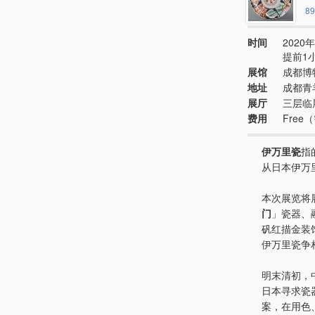
89
时间
2020年
提前1
展馆
成都博
地址
成都青
展厅
三层临
费用
Fre
伊万里瓷
指
从日本伊万
本次展览将
门
」瓷器、
矾红描金装
伊万里瓷争
明末清初，
日本寻求瓷
案，在用色