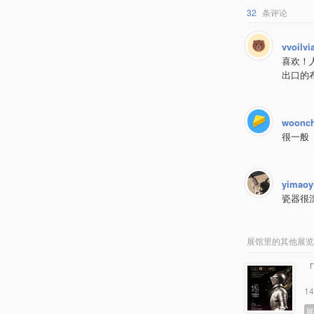
32
条评论
vvoilvi
喜欢！
出口的
woonc
很一般
yimaoy
瓷器很
展馆里的其他展览
1