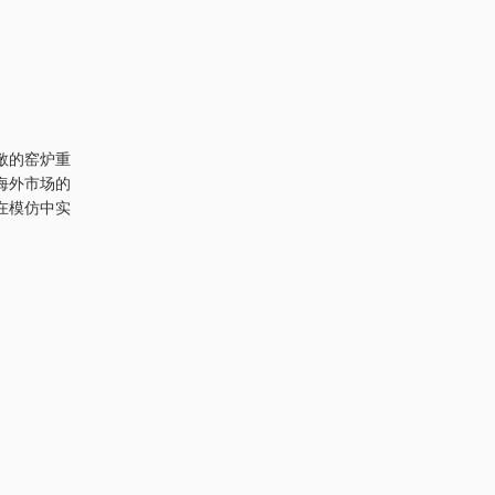
敝的窑炉重
海外市场的
在模仿中实