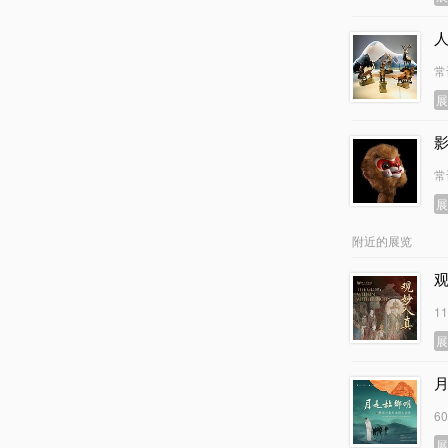
常
常
附近的展览
1
6