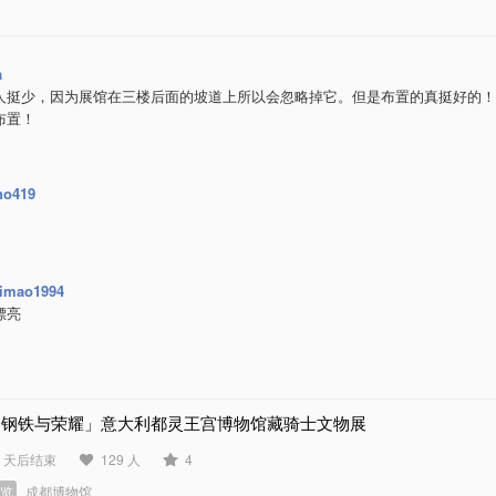
a
人挺少，因为展馆在三楼后面的坡道上所以会忽略掉它。但是布置的真挺好的！
布置！
ho419
imao1994
漂亮
「钢铁与荣耀」意大利都灵王宫博物馆藏骑士文物展
4 天后结束
129 人
4
展览
成都博物馆