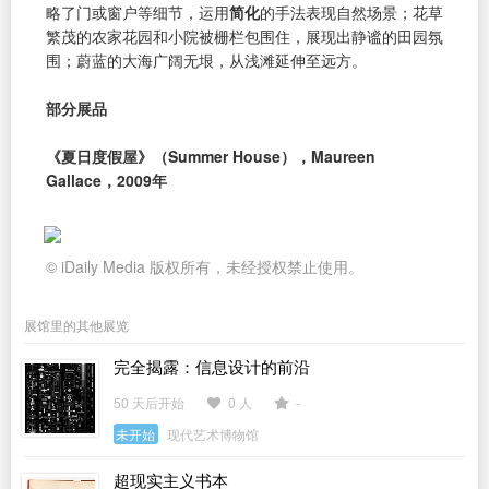
略了门或窗户等细节，运用
简化
的手法表现自然场景；花草
繁茂的农家花园和小院被栅栏包围住，展现出静谧的田园氛
围；蔚蓝的大海广阔无垠，从浅滩延伸至远方。
部分展品
《夏日度假屋》（Summer House），Maureen
Gallace，2009年
© iDaily Media 版权所有，未经授权禁止使用。
展馆里的其他展览
完全揭露：信息设计的前沿
50 天后开始
0 人
-
未开始
现代艺术博物馆
超现实主义书本