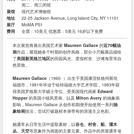
周二、周三闭馆
展馆
现代艺术博物馆
地址
22-25 Jackson Avenue, Long Island City, NY 11101
展厅
MoMA PS1
费用
全票：10美元 优惠票：5美元 16岁以下免费
本次展览将展出美国艺术家
Maureen Gallace
的
近70幅油
画
作品，展现她各个时期的创作风格，部分小尺幅展品描绘
了
美国新英格兰地区
的田园风光、度假村舍、沙滩海景等自
然景致。
Maureen Gallace
（1960- ）出生于美国康涅狄格州斯坦
福德市，1981年毕业于哈特福德大学艺术学院，1983年获
得美国罗格斯大学硕士学位。受美国现代画家
Edward
Hopper
的美国小镇风景画、以及
Milton Avery
的抽象画
影响，Maureen Gallace 从创作初期便开始使用一系列
抽
象绘画
技法，尝试打破题材本身带有的浪漫主义色彩。
她通常从日常生活中提取素材，以
谷仓、村舍、船、灌木
丛、天空
等意象作为画面的主要元素。作品中的房屋通常省