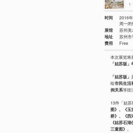
1
时间
2016年
周一闭
展馆
苏州美
地址
苏州市
费用
Free
本次展览将
「姑苏版」
「姑苏版」
绘
市民生活
例关系
等技
13件「姑
图》、《玉
桥》、《西
《姑苏石湖
三童图》
。