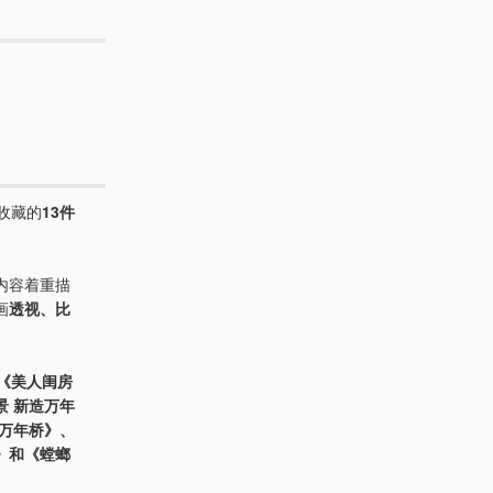
收藏的
13件
内容着重描
画
透视、比
《美人闺房
景 新造万年
苏万年桥》、
》和《螳螂