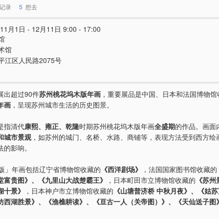
记录
5
想去
11月1日 - 12月11日 9:00 - 17:00
馆
术馆
平江区人民路2075号
展出超过90件
苏州桃花坞木版年画
，重要展品是中国、日本和法国博物馆
年画
，呈现苏州城市生活的历史图景。
是指清代
康熙、雍正、乾隆
时期苏州桃花坞木版年画
全盛期
的作品。画面
和城市景观
，如苏州的城门、名桥、水路、商铺等，表现方法受到西方绘
法的影响。
苏版」年画包括辽宁省博物馆收藏的
《西洋剧场》
，法国国家图书馆收藏的
堂富贵图》、《九里山大战楚霸王》
，日本町田市立博物馆收藏的
《苏州
湖十景》
，日本神户市立博物馆收藏的
《山塘普济桥 中秋月夜》、《姑
仿西湖胜景》、《渔樵耕读》、《亘古一人（关帝图）》、《天仙送子图