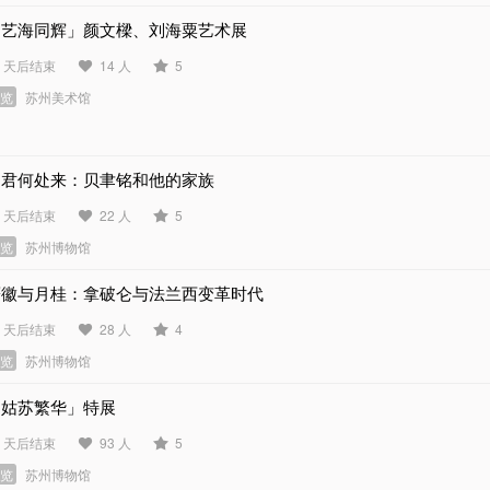
「艺海同辉」颜文樑、刘海粟艺术展
0 天后结束
14 人
5
展览
苏州美术馆
问君何处来：贝聿铭和他的家族
9 天后结束
22 人
5
展览
苏州博物馆
鹰徽与月桂：拿破仑与法兰西变革时代
9 天后结束
28 人
4
展览
苏州博物馆
「姑苏繁华」特展
5 天后结束
93 人
5
展览
苏州博物馆