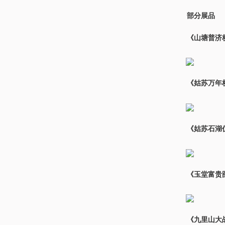
部分展品
《山塘普济
《姑苏万年
《姑苏石湖
《玉堂富贵
《九里山大