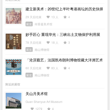
建立新美术：20世纪上半叶粤港画坛的历史抉择
29 天后结束
13 人
4
展览
何香凝美术馆
妙手匠心 重现华光：三峡出土文物保护利用展
78 天后结束
18 人
3
展览
南山博物馆
「沧溟载艺」法国凯布朗利博物馆藏大洋洲艺术
展
60 天后结束
83 人
4
展览
南山博物馆
附近的展馆
关山月美术馆
Guan Shanyue Art Museum
1279
4