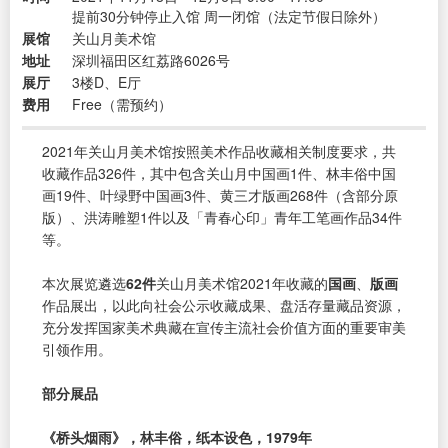
提前30分钟停止入馆 周一闭馆（法定节假日除外）
展馆
关山月美术馆
地址
深圳福田区红荔路6026号
展厅
3楼D、E厅
费用
Free（需预约）
2021年关山月美术馆按照美术作品收藏相关制度要求，共
收藏作品326件，其中包含关山月中国画1件、林丰俗中国
画19件、叶绿野中国画3件、黄三才版画268件（含部分原
版）、洪涛雕塑1件以及「青春心印」青年工笔画作品34件
等。
本次展览遴选
62件
关山月美术馆2021年收藏的
国画
、
版画
作品展出，以此向社会公示收藏成果、盘活存量藏品资源，
充分发挥国家美术典藏在宣传主流社会价值方面的重要审美
引领作用。
部分展品
《桥头烟雨》，林丰俗，纸本设色，1979年